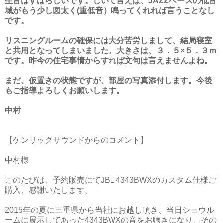
生音はすばらしいです。しいて言えば、JAZZベースの低音
域がもう少し図太く(重低音）鳴ってくれれば言うことなし
です。
リスニングルームの確保には大分苦労しまして、結局寝室
と共用となってしまいました。大きさは、３．５×５．３ｍ
です。昨今の住宅事情からすれば文句は言えませんよね。
まだ、仮置きの状態ですが、部屋の写真添付します。今後
もご指導よろしくお願いします。
中村
【ケンリックサウンドからのコメント】
中村様
このたびは、予約販売にてJBL 4343BWXのカスタム仕様ご
購入、感謝いたします。
2015年の夏に三重県から当社にお越し頂き、当日ショウル
ームに展示してあった4343BWXの音をお聴きになり、その