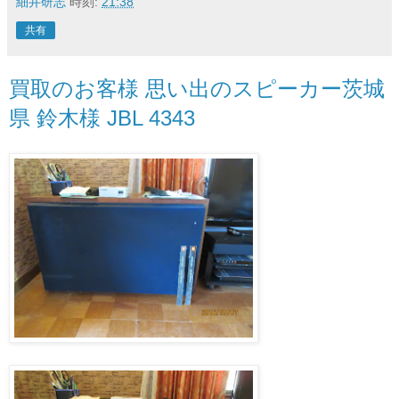
細井研志
時刻:
21:38
共有
買取のお客様 思い出のスピーカー茨城
県 鈴木様 JBL 4343