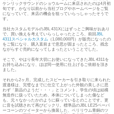
ケンリックサウンドのショウルームに来店されたのは4月初
旬です。かなり以前から当社ブログやホームページをご覧
になっていて、来店の機会を狙っていらっしゃったそうで
す。
当社カスタムモデルのJBL 431Xにはずっとご興味がおあり
で、買い換えを考えていらっしゃったところ、前回
JBL
4311スペシャルカスタム
（1,080,000円）が販売になったの
をご覧になり、購入直前まで意思が固まったところ、残念
ながらすぐ売約になってしまったということでした。
そこで、やはり長年大切にお使いになってきたJBL 4311を
お持ち込みになり、ほぼ同一使用に仕上げるご依頼を頂き
ました。
それから2ヶ月。完成したスピーカーを引き取りに来られた
渡邉様は、完璧なまでに仕立て上がった外観の美しさに思
わず「新品のようだ・・・」とコメント。学生の頃は結構
無造作に扱っていたため、本体についてしまった傷など
も、元々なかったかのように蘇っているとのことです。更
に音を試聴されて再びビックリ。標準品のJBL LE25ペーパ
ーコーンのツイーターから換装した、ベリリウム青銅のツ