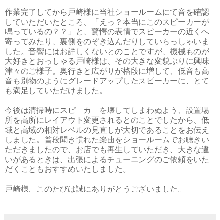
作業完了してから戸崎様に当社ショールームにて音を確認
していただいたところ、「えっ？本当にこのスピーカーが
鳴っているの？？」と、驚愕の表情でスピーカーの近くへ
寄ってみたり、裏側をのぞき込んだりしていらっしゃいま
した。音響にはお詳しくないとのことですが、機械ものが
大好きとおっしゃる戸崎様は、その大きな変貌ぶりに興味
津々のご様子。奥行きと広がりが格段に増して、低音も高
音も別物のようにグレードアップしたスピーカーに、とて
も満足していただけました。
今後は清掃時にスピーカーを壊してしまわぬよう、設置場
所を高所にレイアウト変更されるとのことでしたから、低
域と高域の相対レベルの見直しが大切であることをお伝え
しました。普段聞き慣れた楽曲をショールームでお聴きい
ただきましたので、お店でも再生していただき、大きな違
いがあるときは、出張によるチューニングのご依頼をいた
だくこともおすすめいたしました。
戸崎様、このたびは誠にありがとうございました。