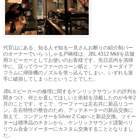
代官山にある、知る人ぞ知る一見さんお断りの紹介制バー
のオーナーでいらっしゃる戸崎様は、JBL 4312 MkIIを店舗
用スピーカーとしてお使いのお客様です。先日店内を清掃
中に、誤ってウーファーのコーン紙と、ツイーターダイア
フラムに掃除機のノズルを突っ込んでしまい、いずれも派
手に破損してしまったということでした。
JBLスピーカーの修理に関するケンリックサウンドの評判を
聞きつけ、何とか直してほしいと依頼を頂戴したのが今年2
月のことです。そこで、ウーファーは左右共に新品リコー
ン。左右特性の整合のため、アッテネーターの新品交換に
加えて、コンデンサーをSilver Z Capへと新品交換。ツイー
ターは標準品のチタンから、ケンリックサウンド謹製ベリ
リウム合金ツイーターにカスタム交換することとなりまし
た。