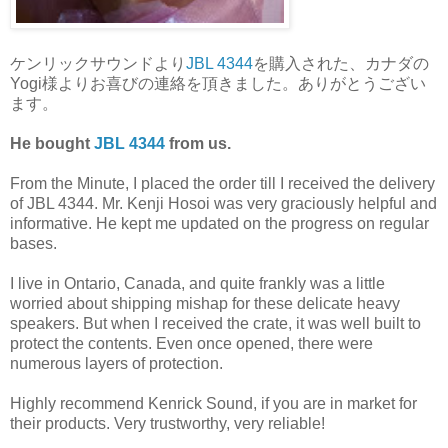
ケンリックサウンドより
JBL 4344
を購入された、カナダの
Yogi様よりお喜びの連絡を頂きました。ありがとうござい
ます。
He bought
JBL 4344
from us.
From the Minute, I placed the order till I received the delivery
of JBL 4344. Mr. Kenji Hosoi was very graciously helpful and
informative. He kept me updated on the progress on regular
bases.
I live in Ontario, Canada, and quite frankly was a little
worried about shipping mishap for these delicate heavy
speakers. But when I received the crate, it was well built to
protect the contents. Even once opened, there were
numerous layers of protection.
Highly recommend Kenrick Sound, if you are in market for
their products. Very trustworthy, very reliable!