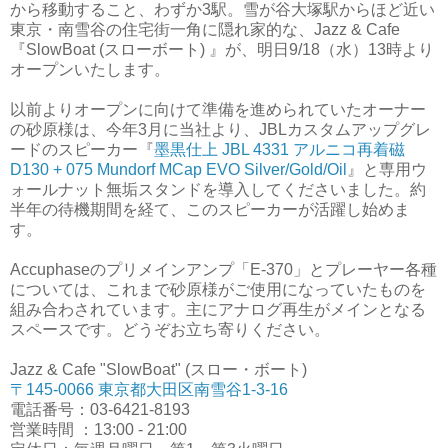
から移動すること、わずか3駅。雪が谷大塚駅からほど近い
東京・南雪谷の住宅街一角に隠れ家的な、Jazz & Cafe
『SlowBoat (スローボート) 』が、明日9/18（水）13時より
オープンいたします。
以前よりオープンに向けて準備を進められていたオーナー
の砂原様は、今年3月に当社より、JBLカスタムアップグレ
ードのスピーカー『
墨黒仕上 JBL 4331 アルニコ再着磁
D130 + 075 Mundorf MCap EVO Silver/Gold/Oil
』と専用ウ
ォールナット無垢スタンドを導入してくださいました。約
半年の待機期間を経て、このスピーカーが活躍し始めま
す。
Accuphaseのプリメインアンプ「E-370」とプレーヤー各種
については、これまで砂原様がご使用になっていたものを
組み合わされています。主にアナログ再生がメインとなる
スペースです。どうぞお立ち寄りください。
Jazz & Cafe "SlowBoat" (スロー・ボート)
〒145-0066 東京都大田区南雪谷1-3-16
電話番号：03-6421-8193
営業時間 ：13:00 - 21:00