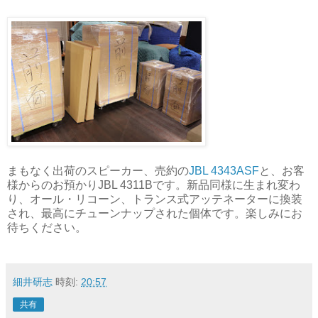
まもなく出荷のスピーカー、売約の
JBL 4343ASF
と、お客
様からのお預かりJBL 4311Bです。新品同様に生まれ変わ
り、オール・リコーン、トランス式アッテネーターに換装
され、最高にチューンナップされた個体です。楽しみにお
待ちください。
細井研志
時刻:
20:57
共有