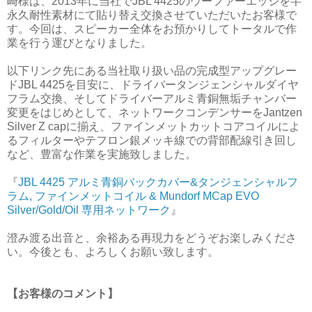
崎様は、2013年に当社でJBL 4425のウーファーエッジを半
永久耐性素材にて貼り替え交換させていただいたお客様で
す。今回は、スピーカー全体をお預かりしてトータルで作
業を行う運びとなりました。
以下リンク先にある当社取り扱い品の完成型アップグレー
ドJBL 4425を目安に、ドライバータンジェンシャルダイヤ
フラム交換、そしてドライバーアルミ青銅無垢チャンバー
変更をはじめとして、ネットワークコンデンサーをJantzen
Silver Z capに揃え、ファインメットカットコアコイルによ
るフィルターやテフロン銀メッキ線での背部配線引き回し
など、豊富な作業を実施致しました。
『
JBL 4425 アルミ青銅バックカバー&タンジェンシャルフ
ラム, ファインメットコイル & Mundorf MCap EVO
Silver/Gold/Oil 専用ネットワーク
』
澄み渡る出音と、余裕ある再現力をどうぞお楽しみくださ
い。今後とも、よろしくお願い致します。
【お客様のコメント】