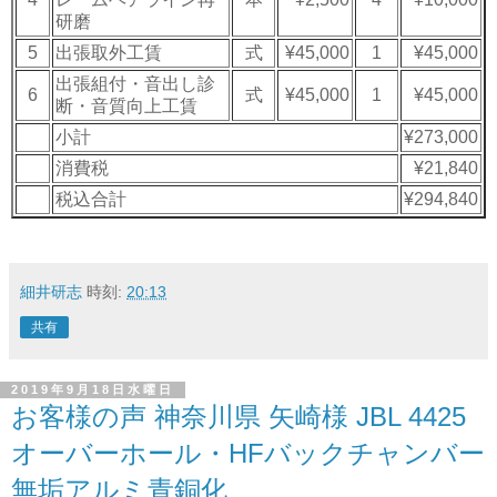
研磨
5
出張取外工賃
式
¥45,000
1
¥45,000
出張組付・音出し診
6
式
¥45,000
1
¥45,000
断・音質向上工賃
小計
¥273,000
消費税
¥21,840
税込合計
¥294,840
細井研志
時刻:
20:13
共有
2019年9月18日水曜日
お客様の声 神奈川県 矢崎様 JBL 4425
オーバーホール・HFバックチャンバー
無垢アルミ青銅化