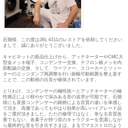
石畑様、この度はJBL 4311のレストアを依頼してください
まして、誠にありがとうございました。
キャビネットの新品仕上げから、アッテネーターやCMC大
型金メッキ端子、コンデンサー交換、テフロン銀メッキ内
部配線の交換、そして、ウーファー、スコーカーとツィー
ターのエッジダンプ再調整を行い振幅可動範囲を整え直す
ことで、この動画の出音が確保されています。
とりわけ、コンデンサーの極性統一とアッテネーターの極
性矯正により軽やかで深みある音の追求が可能です。石畑
様にも直接コンデンサーの銘柄による音質の違いを体感し
て頂き、高価であってもやはり効果が高いハイグレード品
をご選択頂きました。ただの修理ではなく、単なる音質改
善でもない、各素子が持つ音のキャラクターを意識しなが
ら最終的な音を引き出すさまは、まるでマエストロのよう