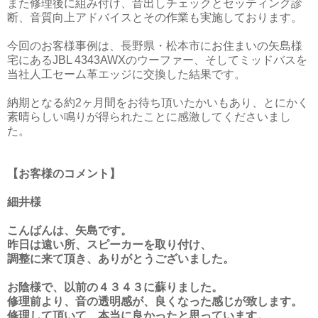
また修理後に組み付け、音出しチェックとセッティング診
断、音質向上アドバイスとその作業も実施しております。
今回のお客様事例は、長野県・松本市にお住まいの矢島様
宅にあるJBL 4343AWXのウーファー、そしてミッドバスを
当社人工セーム革エッジに交換した結果です。
納期となる約2ヶ月間をお待ち頂いたかいもあり、とにかく
素晴らしい鳴りが得られたことに感激してくださいまし
た。
【お客様のコメント】
細井様
こんばんは、矢島です。
昨日は遠い所、スピーカーを取り付け、
調整に来て頂き、ありがとうございました。
お陰様で、以前の４３４３に蘇りました。
修理前より、音の透明感が、良くなった感じが致します。
修理して頂いて、本当に良かったと思っています。