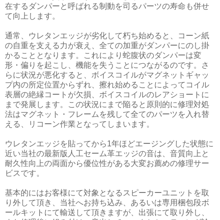
在するダンパーと呼ばれる制動を司るパーツの寿命も併せ
て向上します。
通常、ウレタンエッジが劣化して朽ち始めると、コーン紙
の自重を支える力が衰え、全ての加重がダンパーにのし掛
かることとなります。これにより蛇腹状のダンパーは変
形・偏りを起こし、機能を失うことにつながるのです。さ
らに状況が悪化すると、ボイスコイルがマグネットギャッ
プ内の所定位置からずれ、擦れ始めることによってコイル
表層の絶縁コートが欠損、ボイスコイルのレアショートに
まで発展します。この状況にまで陥ると原則的に修理対処
法はマグネット・フレームを残して全てのパーツを入れ替
える、リコーン作業となってしまいます。
ウレタンエッジを貼ってから1年ほどエージングした状態に
近い当社の最新版人工セーム革エッジの音は、音質向上と
耐久性向上の両面から優位性がある大変お薦めの修理サー
ビスです。
基本的にはお客様にて対象となるスピーカーユニットを取
り外して頂き、当社へお持ち込み、あるいは専用梱包段ボ
ールキットにて輸送して頂きますが、出張にて取り外し、