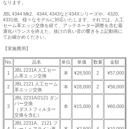
なります。
JBL 4344 Mk2、4344, 4343など434Xシリーズや、4320,
4331他、様々なモデルに対応いたします。それでは、人工
セーム革エッジ交換を経て、アッテネーター調整を含む最
適化バランスを終えた、抜けの良い音の響きを上記動画に
てお確かめください。
【実施費用】
No.
品名
単位
単価
数量
金額
JBL 2231A 人工セー
1
本
¥28,500
2
¥57,000
ム革エッジ交換
JBL 2121 人工セーム
2
本
¥28,000
2
¥56,000
革エッジ交換
JBL 2231A/2121 ダン
パー交換
3
本
¥15,000
4
¥60,000
（ダストフィルター
交換を含む）
JBL 2231A、2121 フ
4
レームヘアライン再
本
¥2,500
4
¥10,000