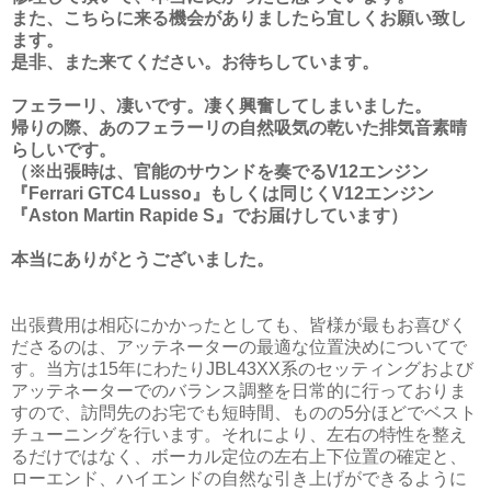
また、こちらに来る機会がありましたら宜しくお願い致し
ます。
是非、また来てください。お待ちしています。
フェラーリ、凄いです。凄く興奮してしまいました。
帰りの際、あのフェラーリの自然吸気の乾いた排気音素晴
らしいです。
（※出張時は、官能のサウンドを奏でるV12エンジン
『Ferrari GTC4 Lusso』もしくは同じくV12エンジン
『Aston Martin Rapide S』でお届けしています）
本当にありがとうございました。
出張費用は相応にかかったとしても、皆様が最もお喜びく
ださるのは、アッテネーターの最適な位置決めについてで
す。当方は15年にわたりJBL43XX系のセッティングおよび
アッテネーターでのバランス調整を日常的に行っておりま
すので、訪問先のお宅でも短時間、ものの5分ほどでベスト
チューニングを行います。それにより、左右の特性を整え
るだけではなく、ボーカル定位の左右上下位置の確定と、
ローエンド、ハイエンドの自然な引き上げができるように