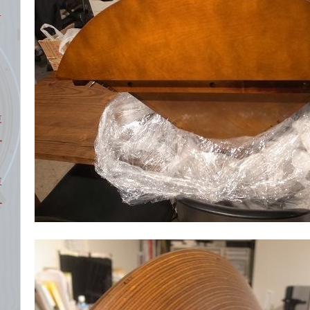
サ
東
ー
東
ー