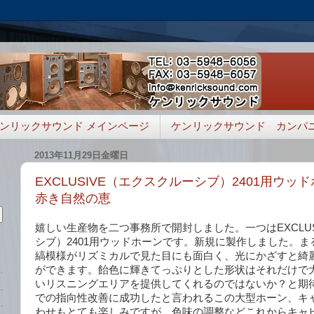
ンリックサウンド メインページ
ケンリックサウンド カンパ
2013年11月29日金曜日
EXCLUSIVE（エクスクルーシブ）2401用ウッ
赤き自然の恵
嬉しい生産物を二つ事務所で開封しました。一つはEXCLUS
シブ）2401用ウッドホーンです。新規に製作しました。
縞模様がリズミカルで見た目にも面白く、光にかざすと綺
ができます。飴色に輝きてっぷりとした形状はそれだけで
いリスニングエリアを提供してくれるのではないか？と期待し
での指向性改善に成功したと言われるこの大型ホーン、キ
わせもとても楽しみですが、色味の調整などこれからキャ