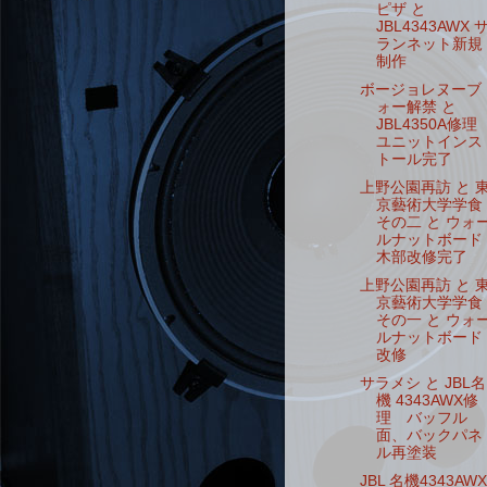
ピザ と
JBL4343AWX 
ランネット新規
制作
ボージョレヌーブ
ォー解禁 と
JBL4350A修理
ユニットインス
トール完了
上野公園再訪 と 
京藝術大学学食
その二 と ウォ
ルナットボード
木部改修完了
上野公園再訪 と 
京藝術大学学食
その一 と ウォ
ルナットボード
改修
サラメシ と JBL名
機 4343AWX修
理 バッフル
面、バックパネ
ル再塗装
JBL 名機4343AWX