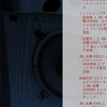
ットインストー
ル
インフルエンザ予
防接種 と JBL 
機 4344Ｍ ス
シャルキャビネ
ット バッフル再
塗装
「白鷺宝」 と JBL
名機 4350 レス
トア 金メッキ端
子交換
JBL 名機 4350エ
クロージャー
WAX塗布 と ア
ッテネータ新品
交換
成城石井 プレミア
ムチーズケーキ
とJBL 名機
4350WX エンク
ロージャーサン
ディング
JBL 名機 4350 ユ