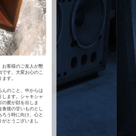
。お客様のご友人が懇
肉です。大変お心のこ
ります。
ろんのこと、中からは
りします。シャキシャ
ゴの蜜が顔を出しま
は食後の甘いものとし
あろう時に向け、心と
りがとうございまし