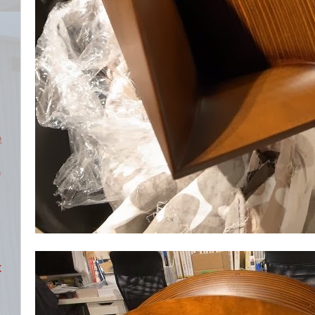
ク
鮮
リ
X