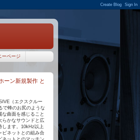
ニーページ
ドホーン新規製作 と
IVE（エクスクルー
まるで蜂のお尻のような
麗な曲面を感じること
大らかなサウンドと広
ます。10kHz以上
ャビネットとの組み合
ビネットとのマッチン