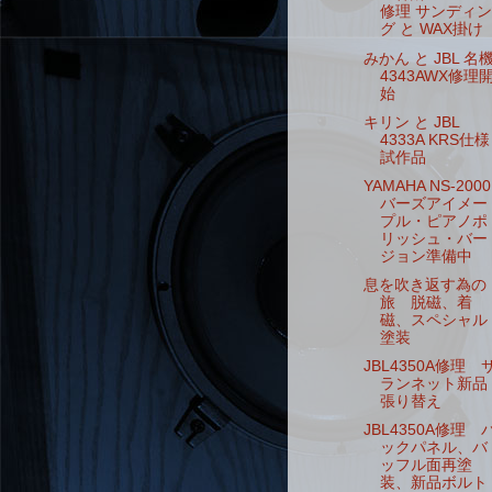
修理 サンディン
グ と WAX掛け
みかん と JBL 名
4343AWX修理
始
キリン と JBL
4333A KRS仕様
試作品
YAMAHA NS-2000
バーズアイメー
プル・ピアノポ
リッシュ・バー
ジョン準備中
息を吹き返す為の
旅 脱磁、着
磁、スペシャル
塗装
JBL4350A修理 
ランネット新品
張り替え
JBL4350A修理 
ックパネル、バ
ッフル面再塗
装、新品ボルト