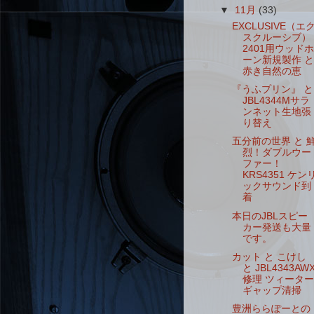
▼
11月
(33)
EXCLUSIVE（エ
スクルーシブ）
2401用ウッドホ
ーン新規製作 と
赤き自然の恵
『うふプリン』 と
JBL4344Mサラ
ンネット生地張
り替え
五分前の世界 と 
烈！ダブルウー
ファー！
KRS4351 ケン
ックサウンド到
着
本日のJBLスピー
カー発送も大量
です。
カット と こけし
と JBL4343AW
修理 ツィーター
ギャップ清掃
豊洲ららぽーとの