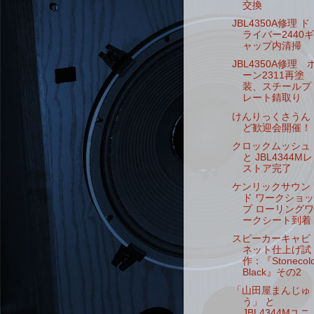
交換
JBL4350A修理 ド
ライバー2440ギ
ャップ内清掃
JBL4350A修理 
ーン2311再塗
装、スチールプ
レート錆取り
けんりっくさうん
ど歓迎会開催！
クロックムッシュ
と JBL4344Mレ
ストア完了
ケンリックサウン
ド ワークショッ
プ ローリングワ
ークシート到着
スピーカーキャビ
ネット仕上げ試
作：『Stonecol
Black』その2
「山田屋まんじゅ
う」 と
JBL4344Mユニ