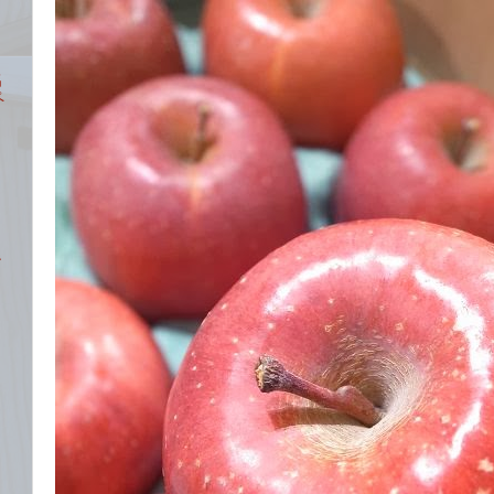
名
ペ
ン