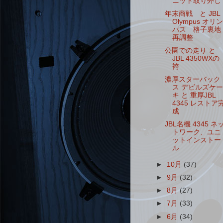
ニット取り外し
年末商戦 と JBL
Olympus オリン
パス 格子裏地
再調整
公園での走り と
JBL 4350WXの
袴
濃厚スターバック
ス デビルズケー
キ と 重厚JBL
4345 レストア
成
JBL名機 4345 ネ
トワーク、ユニ
ットインストー
ル
►
10月
(37)
►
9月
(32)
►
8月
(27)
►
7月
(33)
►
6月
(34)