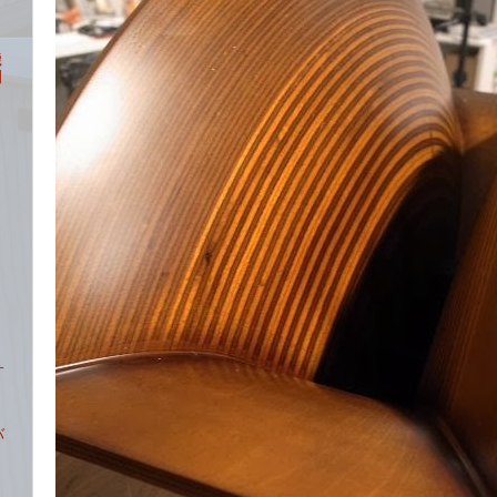
機
開
サ
バ