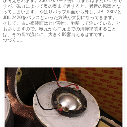
が考えられます。2307のパート分に収まればまだいい方で
すが、磁力によって奥の奥まで達すると、異音の原因とな
ってしまいます。やはりバッフル面から外し、JBL 2307と
JBL 2420をパラスといった方法が大切になってきます。
そして、古い塗装面はヒビ割れ、剥離して浮いていること
もありますので、喉元から口元までの清掃塗装すること
は、その音の流れに、大きく影響与えるはずです。
つづく…。