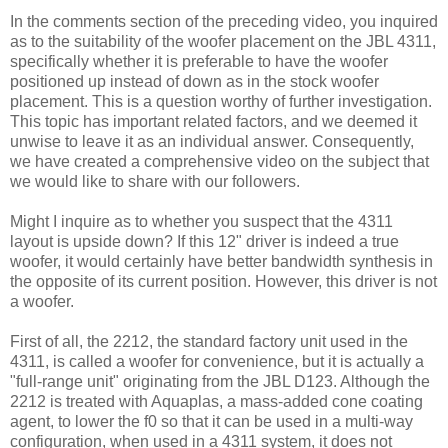
In the comments section of the preceding video, you inquired
as to the suitability of the woofer placement on the JBL 4311,
specifically whether it is preferable to have the woofer
positioned up instead of down as in the stock woofer
placement. This is a question worthy of further investigation.
This topic has important related factors, and we deemed it
unwise to leave it as an individual answer. Consequently,
we have created a comprehensive video on the subject that
we would like to share with our followers.
Might I inquire as to whether you suspect that the 4311
layout is upside down? If this 12" driver is indeed a true
woofer, it would certainly have better bandwidth synthesis in
the opposite of its current position. However, this driver is not
a woofer.
First of all, the 2212, the standard factory unit used in the
4311, is called a woofer for convenience, but it is actually a
"full-range unit" originating from the JBL D123. Although the
2212 is treated with Aquaplas, a mass-added cone coating
agent, to lower the f0 so that it can be used in a multi-way
configuration, when used in a 4311 system, it does not