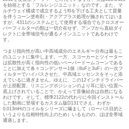
を始祖とする「フルレンジユニット」なのです。また、マ
ルチウェイ構成で成立するようf0を下げる工夫として質量
を伴うコーン塗布剤・アクアプラス処理が施されてはいま
すが、4311のシステムとして使用する場合でもクロスオー
バーフィルターの類は一切介在せず、アンプから直結ダイ
レクトに全帯域信号が通るメインユニットであるわけで
す。
つまり指向性が高い中高域成分のエネルギー分布は最もこ
のユニットに集中します。一方、スコーカーとツイーター
は拡散性が高く指向性の低いペーパードームコーンである
ことに加えて各々コンデンサー1個（8uFと3uF）の一次フ
ィルターでハイパスさせた、中高域エッセンスをそっと添
えているに過ぎません。ゆえに、この12インチドライバー
が上部配置、リスニングポジションのより耳に近い位置へ
底上げされていることで、かえって音像結合は自然になる
わけです。そして、標準2122の代わりに今回インストール
した動画に登場するカスタム版D131でさえ、わずか
0.013mHのコイルをシリーズに噛まして（ローパス目的と
いうよりも位相特性向上のため）いるものの、ほぼ全帯域
通過します。