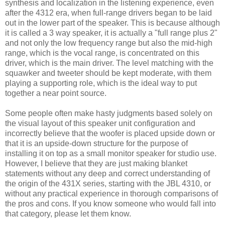
synthesis and localization in the listening experience, even
after the 4312 era, when full-range drivers began to be laid
out in the lower part of the speaker. This is because although
it is called a 3 way speaker, it is actually a "full range plus 2"
and not only the low frequency range but also the mid-high
range, which is the vocal range, is concentrated on this
driver, which is the main driver. The level matching with the
squawker and tweeter should be kept moderate, with them
playing a supporting role, which is the ideal way to put
together a near point source.
Some people often make hasty judgments based solely on
the visual layout of this speaker unit configuration and
incorrectly believe that the woofer is placed upside down or
that it is an upside-down structure for the purpose of
installing it on top as a small monitor speaker for studio use.
However, I believe that they are just making blanket
statements without any deep and correct understanding of
the origin of the 431X series, starting with the JBL 4310, or
without any practical experience in thorough comparisons of
the pros and cons. If you know someone who would fall into
that category, please let them know.