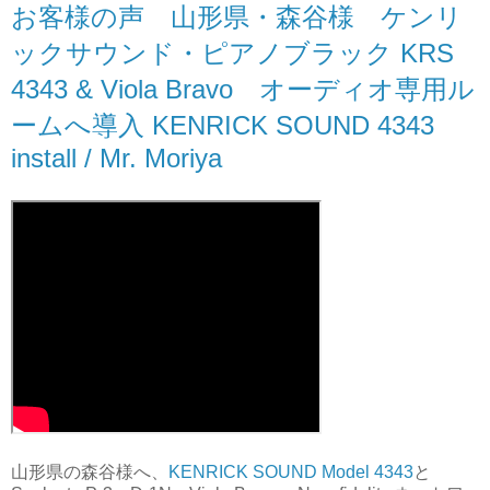
お客様の声 山形県・森谷様 ケンリ
ックサウンド・ピアノブラック KRS
4343 & Viola Bravo オーディオ専用ル
ームへ導入 KENRICK SOUND 4343
install / Mr. Moriya
山形県の森谷様へ、
KENRICK SOUND Model 4343
と