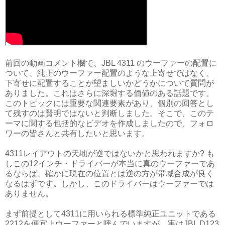
前回の動画コメント欄で、JBL 4311 のウーファーの配置に
ついて、純正のウーファー配置のような上寄せではなく、
下寄せに配置することが望ましいかどうかについて質問が
ありました。これはさらに深堀する価値のある話題です。
このトピックには重要な関連要素があり、個別の回答とし
て残すのは賢明ではないと判断しました。そこで、このテ
ーマに関する包括的なビデオを作成しましたので、フォロ
ワーの皆さんと共有したいと思います。
4311レイアウトの天地が逆ではないかと思われますか? も
しこの12インチ・ドライバーが本当に真のウーファーであ
るならば、確かに現在の位置とは逆の方が帯域合成が良く
なるはずです。しかし、このドライバーはウーファーでは
ありません。
まず前提として4311に用いられる標準純正ユニットである
2212を便宜上ウーファーと呼んでいますが、実はJBL D123