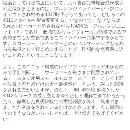
結論としては聴感上において、より自然に帯域合成が成さ
れ定位がまとまるのは、フルレンジドライバーが下部にレ
イアウトされ始める4312時代からであっても、むしろこの
4311スタイルへ配置変更することなのです。なぜならば、
3wayスピーカーと称されながらも実情は「フルレンジユニ
ット＋2」であり、低域のみならずヴォーカル領域である中
高域までもが主役であるこのドライバーに集中するからで
す。スコーカー、ツイーターとのレベルマッチングもそれ
らを脇役として控えめにすることが、理想的な点音源に近
いまとめ方ということになります。
よく、このユニット構成のレイアウトヴィジュアルからの
みで早計判断し、「ウーファーが逆さまに配置されてい
る」「スタジオ用スモールモニタースピーカーとして上部
へ設置するためだけの天地逆構造だ」という、誤った認識
をされる方がいますが、恐らく、JBL 4310を起点とした
431Xシリーズの成り立ちを深く正しく理解できていなかっ
たり、徹底した良否比較での実地経験が浅く、浅慮のま
ま、ただ空論をされているだけかと存じます。もし周囲に
そのような方がいらっしゃれば、ぜひ伝えてあげてくださ
い。