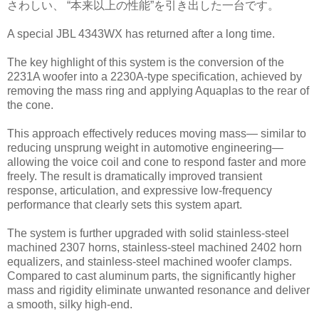
さわしい、 “本来以上の性能”を引き出した一台です。
A special JBL 4343WX has returned after a long time.
The key highlight of this system is the conversion of the
2231A woofer into a 2230A-type specification, achieved by
removing the mass ring and applying Aquaplas to the rear of
the cone.
This approach effectively reduces moving mass— similar to
reducing unsprung weight in automotive engineering—
allowing the voice coil and cone to respond faster and more
freely. The result is dramatically improved transient
response, articulation, and expressive low-frequency
performance that clearly sets this system apart.
The system is further upgraded with solid stainless-steel
machined 2307 horns, stainless-steel machined 2402 horn
equalizers, and stainless-steel machined woofer clamps.
Compared to cast aluminum parts, the significantly higher
mass and rigidity eliminate unwanted resonance and deliver
a smooth, silky high-end.