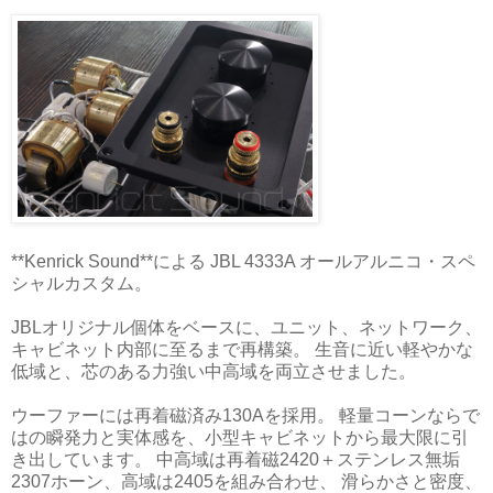
**Kenrick Sound**による JBL 4333A オールアルニコ・スペ
シャルカスタム。
JBLオリジナル個体をベースに、ユニット、ネットワーク、
キャビネット内部に至るまで再構築。 生音に近い軽やかな
低域と、芯のある力強い中高域を両立させました。
ウーファーには再着磁済み130Aを採用。 軽量コーンならで
はの瞬発力と実体感を、小型キャビネットから最大限に引
き出しています。 中高域は再着磁2420＋ステンレス無垢
2307ホーン、高域は2405を組み合わせ、 滑らかさと密度、