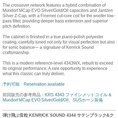
The crossover network features a hybrid combination of
Mundorf MCap EVO Silver/Gold/Oil capacitors and Jantzen
Silver Z-Cap, with a Finemet cut-core coil for the woofer low-
pass filter, providing deeper bass extension and superior
pitch definition.
The cabinet is finished in a true piano-polish polyester
coating, carefully tuned not only for visual perfection but also
for sonic balance— a signature of Kenrick Sound
craftsmanship.
This is a modern reference-level 4343WX, rebuilt to exceed
its original performance. A rare opportunity to experience
what this classic can truly deliver.
予約可能 Reservation available
前回販売の参考商品：
KRS 4343 ファインメットコイル &
Mundorf MCap EVO Silver/Gold/Oil、SUSホーン装備
弾け飛ぶ音粒 KENRICK SOUND 4344 サテンブラック&ク