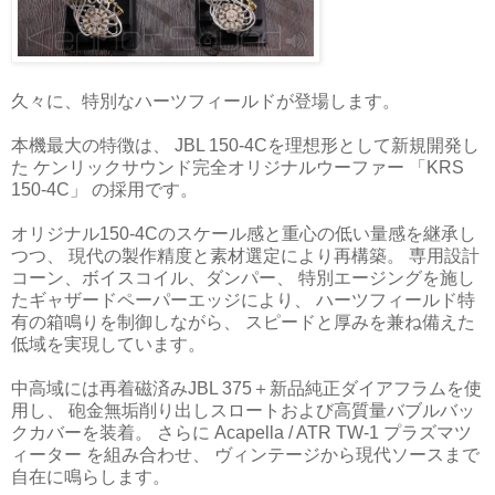
久々に、特別なハーツフィールドが登場します。
本機最大の特徴は、 JBL 150-4Cを理想形として新規開発し
た ケンリックサウンド完全オリジナルウーファー 「KRS
150-4C」 の採用です。
オリジナル150-4Cのスケール感と重心の低い量感を継承し
つつ、 現代の製作精度と素材選定により再構築。 専用設計
コーン、ボイスコイル、ダンパー、 特別エージングを施し
たギャザードペーパーエッジにより、 ハーツフィールド特
有の箱鳴りを制御しながら、 スピードと厚みを兼ね備えた
低域を実現しています。
中高域には再着磁済みJBL 375＋新品純正ダイアフラムを使
用し、 砲金無垢削り出しスロートおよび高質量バブルバッ
クカバーを装着。 さらに Acapella / ATR TW-1 プラズマツ
ィーター を組み合わせ、 ヴィンテージから現代ソースまで
自在に鳴らします。