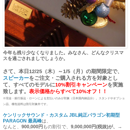
今年も残り少なくなりました。みなさん、どんなクリスマ
スを過ごされましでしょうか。
さて、本日12/25（木）～1/5（月）の期間限定で、
スピーカー
をご注文・ご購入される方を対象とし
て、すべてのモデルに
10%割引キャンペーン
を実施
致します。
表示価格からすべて10%オフ！！
※現金・銀行振込・ローンによる支払いのみが対象（日本国内納品分）。スタンドやオプショ
ン品、梱包送料は割引対象外です。
ケンリックサウンド・カスタム JBL純正パラゴン初期型
PARAGON 最高峰
は、
なんと、
900,000円
もの割引で、
9,000,000円(税抜)が、
→