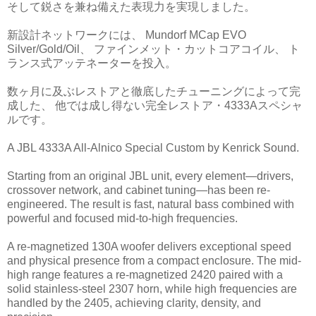
そして鋭さを兼ね備えた表現力を実現しました。
新設計ネットワークには、 Mundorf MCap EVO
Silver/Gold/Oil、 ファインメット・カットコアコイル、 ト
ランス式アッテネーターを投入。
数ヶ月に及ぶレストアと徹底したチューニングによって完
成した、 他では成し得ない完全レストア・4333Aスペシャ
ルです。
A JBL 4333A All-Alnico Special Custom by Kenrick Sound.
Starting from an original JBL unit, every element—drivers,
crossover network, and cabinet tuning—has been re-
engineered. The result is fast, natural bass combined with
powerful and focused mid-to-high frequencies.
A re-magnetized 130A woofer delivers exceptional speed
and physical presence from a compact enclosure. The mid-
high range features a re-magnetized 2420 paired with a
solid stainless-steel 2307 horn, while high frequencies are
handled by the 2405, achieving clarity, density, and