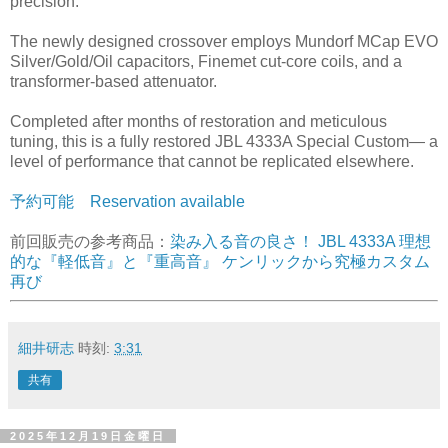
precision.
The newly designed crossover employs Mundorf MCap EVO
Silver/Gold/Oil capacitors, Finemet cut-core coils, and a
transformer-based attenuator.
Completed after months of restoration and meticulous
tuning, this is a fully restored JBL 4333A Special Custom— a
level of performance that cannot be replicated elsewhere.
予約可能 Reservation available
前回販売の参考商品：
染み入る音の良さ！ JBL 4333A 理想
的な『軽低音』と『重高音』 ケンリックから究極カスタム
再び
細井研志
時刻:
3:31
共有
2025年12月19日金曜日