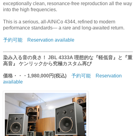
exceptionally clean, resonance-free reproduction all the way
into the high frequencies.
This is a serious, all-AlNiCo 4344, refined to modern
performance standards— a rare and long-awaited return.
予約可能 Reservation available
染み入る音の良さ！ JBL 4333A 理想的な『軽低音』と『重
高音』 ケンリックから究極カスタム再び
価格・・・1,980,000円(税込)
予約可能 Reservation
available