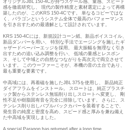
オリジナルJBL 150-4Cが持つスケール感、量感、スピード
感を徹底研究し、 現代の製作精度と素材選定によって再構
築したのが、このKRS 150-4Cです。 単なるコピーではな
く、パラゴンというシステム全体で最高のパフォーマンス
を引き出すための最適解として設計されています。
KRS 150-4Cには、新規設計コーン紙、新品ボイスコイル、
新品ダンパーを用い、 特別な手法でエージングを施したギ
ャザードペーパーエッジを採用。 最大振幅を無理なく引き
出すための追い込み調整を行い、 低域の量感とレスポン
ス、そして中域との自然なつながりを高次元で両立させて
います。 このウーファーこそが、本機の音の土台であり、
最も重要な要素です。
中高域には、再着磁を施したJBL 375を使用し、 新品純正
ダイアフラムをインストール。 スロートは、純正プラスチ
ック製からステンレス無垢削り出しスロートへ変更し、 剛
性不足や樹脂固有音を完全に排除しています。 さらに、ス
テンレス削り出しバブルバックカバーを装着することで、
発生音の純度と密度を高め、スピード感と厚みを兼ね備え
た中高域を実現しました。
A special Paragon has returned after a long time.