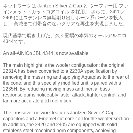
ネットワークは Jantzen Silver Z-Cap と ウーファー用 ファ
インメット・カットコアコイル を採用。 さらに、2420／
2405にはステンレス無垢削り出しホーン系パーツを投入
し、 高域まで付帯音のないクリアな再生を実現しました。
現代基準で磨き上げた、久々登場の本気のオールアルニコ
4344です。
An all-AlNiCo JBL 4344 is now available.
The main highlight is the woofer configuration: the original
2231A has been converted to a 2230A specification by
removing the mass ring and applying Aquaplas to the rear of
the cone, and this specially modified unit is paired with a
2235H. By reducing moving mass and inertia, bass
response gains noticeably faster attack, tighter control, and
far more accurate pitch definition.
The crossover network features Jantzen Silver Z-Cap
capacitors and a Finemet cut-core coil for the woofer section.
In addition, the 2420 and 2405 are equipped with solid
stainless-steel machined horn components, achieving