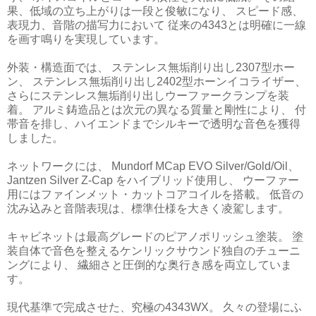
果、低域の立ち上がりは一段と俊敏になり、 スピード感、
表現力、音階の描写力において 従来の4343とは明確に一線
を画す鳴りを実現しています。
外装・構造面では、 ステンレス無垢削り出し2307型ホー
ン、 ステンレス無垢削り出し2402型ホーンイコライザー、
さらにステンレス無垢削り出しウーファークランプを装
着。 アルミ鋳造品とは次元の異なる質量と剛性により、 付
帯音を排し、ハイエンドまでシルキーで透明な音色を獲得
しました。
ネットワークには、 Mundorf MCap EVO Silver/Gold/Oil、
Jantzen Silver Z-Cap をハイブリッド使用し、 ウーファー
用にはファインメット・カットコアコイルを搭載。 低音の
沈み込みと音階表現は、標準仕様を大きく凌駕します。
キャビネットは最高グレードのピアノポリッシュ塗装。 塗
装自体で音色を整えるケンリックサウンド独自のチューニ
ングにより、 繊細さと圧倒的な奥行き感を両立していま
す。
現代基準で完成させた、究極の4343WX。 久々の登場にふ