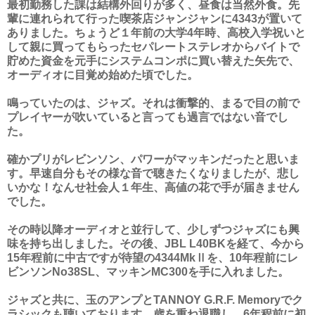
最初勤務した課は結構外回りが多く、昼食は当然外食。先
輩に連れられて行った喫茶店ジャンジャンに4343が置いて
ありました。ちょうど１年前の大学4年時、高校入学祝いと
して親に買ってもらったセパレートステレオからバイトで
貯めた資金を元手にシステムコンポに買い替えた矢先で、
オーディオに目覚め始めた頃でした。
鳴っていたのは、ジャズ。それは衝撃的、まるで目の前で
プレイヤーが吹いていると言っても過言ではない音でし
た。
確かプリがレビンソン、パワーがマッキンだったと思いま
す。早速自分もその様な音で聴きたくなりましたが、悲し
いかな！なんせ社会人１年生、高値の花で手が届きません
でした。
その時以降オーディオと並行して、少しずつジャズにも興
味を持ち出しました。その後、JBL L40BKを経て、今から
15年程前に中古ですが待望の4344MkⅡを、10年程前にレ
ビンソンNo38SL、マッキンMC300を手に入れました。
ジャズと共に、玉のアンプとTANNOY G.R.F. Memoryでク
ラシックも聴いております。歳を重ね退職し、6年程前に初