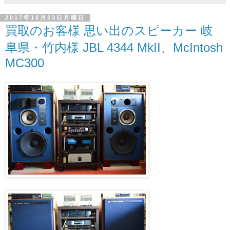
2017年10月23日月曜日
買取のお客様 思い出のスピーカー 岐
阜県・竹内様 JBL 4344 MkII、McIntosh
MC300