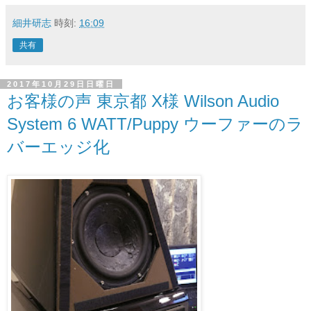
細井研志
時刻:
16:09
共有
2017年10月29日日曜日
お客様の声 東京都 X様 Wilson Audio
System 6 WATT/Puppy ウーファーのラ
バーエッジ化