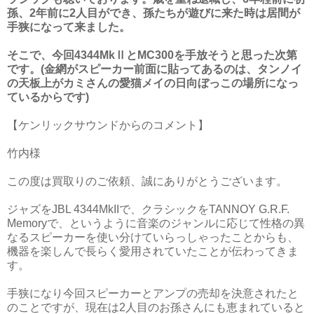
孫、2年前に2人目ができ、孫たちが遊びに来た時は居間が
手狭になって来ました。
そこで、今回4344MkⅡとMC300を手放そうと思った次第
です。(金網がスピーカー前面に貼ってあるのは、タンノイ
の天板上がカミさんの愛猫メイの日向ぼっこの場所になっ
ているからです)
【ケンリックサウンドからのコメント】
竹内様
この度は買取りのご依頼、誠にありがとうございます。
ジャズをJBL 4344MkIIで、クラシックをTANNOY G.R.F.
Memoryで、というように音楽のジャンルに応じて性格の異
なるスピーカーを使い分けていらっしゃったことからも、
機器を楽しんで長らく愛用されていたことが伝わってきま
す。
手狭になり今回スピーカーとアンプの売却を決意されたと
のことですが、現在は2人目のお孫さんにも恵まれていると