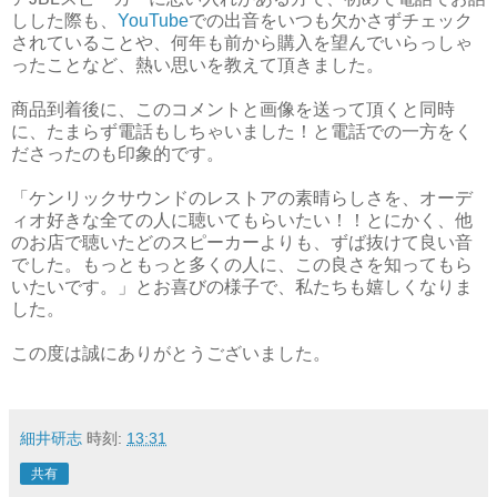
しした際も、
YouTube
での出音をいつも欠かさずチェック
されていることや、何年も前から購入を望んでいらっしゃ
ったことなど、熱い思いを教えて頂きました。
商品到着後に、このコメントと画像を送って頂くと同時
に、たまらず電話もしちゃいました！と電話での一方をく
ださったのも印象的です。
「ケンリックサウンドのレストアの素晴らしさを、オーデ
ィオ好きな全ての人に聴いてもらいたい！！とにかく、他
のお店で聴いたどのスピーカーよりも、ずば抜けて良い音
でした。もっともっと多くの人に、この良さを知ってもら
いたいです。」とお喜びの様子で、私たちも嬉しくなりま
した。
この度は誠にありがとうございました。
細井研志
時刻:
13:31
共有