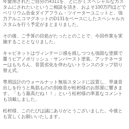
年愛用されたご自分の4311を、とにかくスペシャルなカス
タムにされたいというご相談を頂き、およそ100万円ほどで
ベリリウム合金ダイアフラム・ツイーターユニットと、強
力アルニコマグネットのD131をベースにしたスペシャルカ
スタムを行う予定がまとまりました。
その後、ご予算の目処がたったとのことで、今回作業を実
施することとなりました。
キャビネットはヴィンテージ感を残しつつも強固な塗膜で
覆うピアノポリッシュ・サンバースト塗装。アッテネータ
ーはもちろん、音質劣化を伴わないトランスのタップ切り
替え式。
専用設計のウォールナット無垢スタンドに設置し、早速音
出しを行うと鳥肌ものの別格音が松村様のお部屋に響きま
す。「もう最高だね！！」という松村様の率直なコメント
も頂戴しました。
松村様、このたびは誠にありがとうございました。今後と
も宜しくお願いいたします。