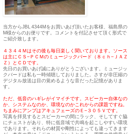
当方からJBL 4344Mをお買いあげ頂いたお客様、福島県の
M様からのお便りです。コメントを付記させて頂く形式で
ご紹介致します。
４３４４Ｍはその後も毎日楽しく聞いております。ソース
は主にＣＳ−ＰＣＭのミュージックバード（８ｃｈ−ＪＡＺ
Ｚ）とＣＤです。
先日のお買いあげ誠にありがとうございます。ミュージッ
クバードは私も一時傾聴しておりました。さすが非圧縮の
デジタル放送は目の覚めるような音だった記憶がありま
す。
ただ、低音のハギレがイマイチです。スピーカー自体なの
か、システムなのか、環境なのかこれからの課題ですね。
ちまみにアンプはアキュフェーズのＥ−３０５Ｖです。
写真を拝見するとスピーカーの間にラック、そしてすぐ脇
にチェストがあり、特に低音域で共鳴を起こしやすい環境
であります。それらの材質や剛性によっても違ってきます