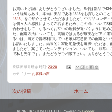
お買い上げ誠にありがとうございました。S様は新品で434
いう経緯もあり、本当に美品である4343をお探しとのこと
4343」
をご紹介させていただきましたが、中古品コンディ
は個々人の感性によって左右するため、この点についてS
合わせをして、なるべくお互いの理解が近づくように勤め
た。配送方法についても、高額ではあるが確実なピアノ運
るいは、当方で普段利用している家財宅急便での配送とい
お話いたしました。結果的に家財宅急便を選択いただき、
ましたが、案じていたコンディションについても、非常に
で私も光栄です。またどうぞご相談下さい。ありがとうご
投稿者
細井研志
時刻:
23:20
カテゴリー:
お客様の声
次の投稿
ホーム
KENRICK SOUND CO.,LTD. Powered by
Blogger
.