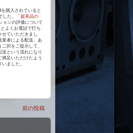
4を購入されていると
でした。
「超美品の
ションの評価について
様とよくお電話で打ち
させていただきまし
送業者による配送、あ
う二択をご提示して、
配送という流れになり
ご満足いただけたよう
ざいました。
前の投稿