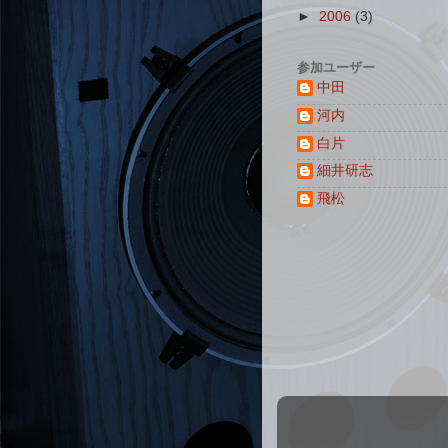
►
2006
(3)
参加ユーザー
中田
河内
白片
細井研志
飛松