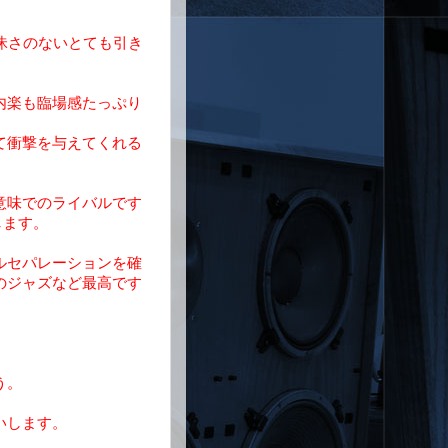
曖昧さのないとても引き
内楽も臨場感たっぷり
て衝撃を与えてくれる
意味でのライバルです
します。
ルセパレーションを確
のジャズなど最高です
。
う。
いします。