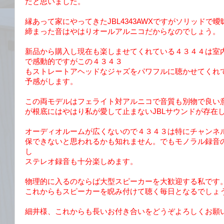
だと思いました。
縁あって家にやってきたJBL4343AWXですがソリッドで
締まった音はやはりオールアルニコだからなのでしょう。
新品から購入し現在も楽しませてくれている４３４４は室
で感動的ですがこの４３４３
もストレートアヘッドなジャズをパワフルに聴かせてくれ
予感がします。
この両モデルはフェライト対アルニコで音質も別物で良い
が根底にはやはり私が愛して止まないJBLサウンドが存在
オーディオルームが広くないので４３４３は特にチャンネ
保できないと思われるかも知れません。でもモノラル録音
し
ステレオ録音も十分楽しめます。
物理的に入るのならば大型スピーカーを大歓迎する私です
これからもスピーカーを睨み付けて聴く毎日となるでしょ
細井様、これからも長いお付き合いをどうぞよろしくお願