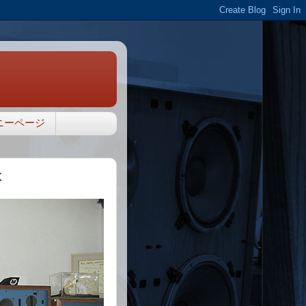
ニーページ
X