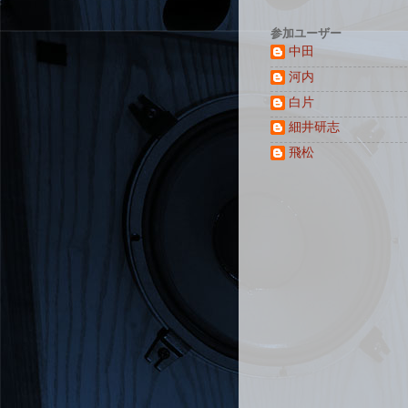
参加ユーザー
中田
河内
白片
細井研志
飛松