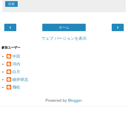
共有
‹
›
ホーム
ウェブ バージョンを表示
参加ユーザー
中田
河内
白片
細井研志
飛松
Powered by
Blogger
.