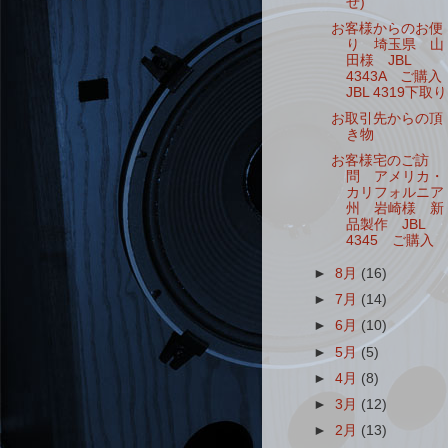
せ)
お客様からのお便
り 埼玉県 山
田様 JBL
4343A ご購入
JBL 4319下取り
お取引先からの頂
き物
お客様宅のご訪
問 アメリカ・
カリフォルニア
州 岩崎様 新
品製作 JBL
4345 ご購入
►
8月
(16)
►
7月
(14)
►
6月
(10)
►
5月
(5)
►
4月
(8)
►
3月
(12)
►
2月
(13)