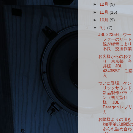
►
12月
(9)
►
11月
(15)
►
10月
(9)
▼
9月
(7)
JBL 2235H ウー
ファーのリード
線が緑青により
不良 交換作業
お客様からのお便
り 東京都 今
井様 JBL
4343BSF ご購
入
ついに登場、ケン
リックサウンド
新品製作パラゴ
ン（初期型仕
様） JBL
Paragon レプリ
カ
お隣様よりの頂き
物(宇治式部郷
あられ詰め合わ