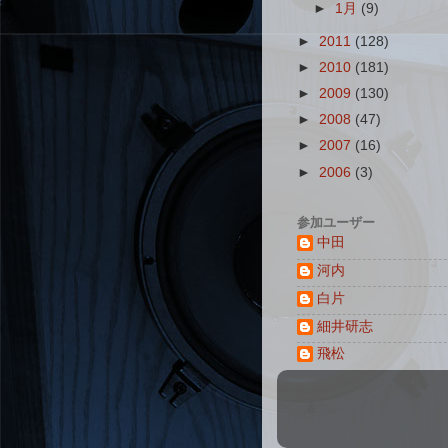
►
1月
(9)
►
2011
(128)
►
2010
(181)
►
2009
(130)
►
2008
(47)
►
2007
(16)
►
2006
(3)
参加ユーザー
中田
河内
白片
細井研志
飛松