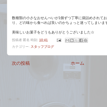
数種類の小さなおせんべいが1個ずつ丁寧に袋詰めされて
り、どの味から食べれば良いのかちょっと迷ってしまいま
美味しいお菓子をどうもありがとうございました☆
投稿者
匿名
時刻:
10:41
カテゴリー:
スタッフブログ
次の投稿
ホーム
の