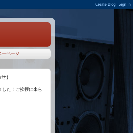
ニーページ
せ)
ました！ご挨拶に来ら