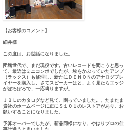
【お客様のコメント】
細井様
この度は、お世話になりました。
団塊世代で、まだ現役です。古いレコードを聞こうと思っ
て、最近はミニコンポでし
たが、埃をかぶっていたアンプ
（ラックス）も修理し、新たにＤＥＮＯＮのアナログプレ
イ
ヤーを購入し、さてスピーカーはと、よく見たらエッジ
がぼろぼろで、一応鳴りますが。
ＪＢＬのカタログなど見て、困っていました。、たまたま
貴社のホームページに正に
Ｓ１０１のレストアがあり、お
願いすることになりました。
予算オーバーでしたが、新品同様になり、やはりプロの仕
事は違うと思いました。