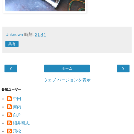
Unknown
時刻:
21:44
共有
‹
›
ホーム
ウェブ バージョンを表示
参加ユーザー
中田
河内
白片
細井研志
飛松