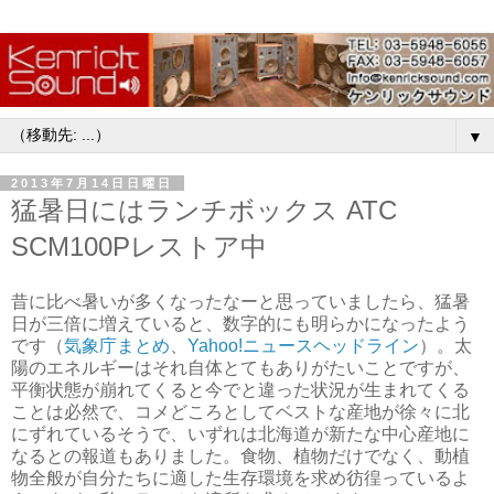
▼
2013年7月14日日曜日
猛暑日にはランチボックス ATC
SCM100Pレストア中
昔に比べ暑いが多くなったなーと思っていましたら、猛暑
日が三倍に増えていると、数字的にも明らかになったよう
です（
気象庁まとめ
、
Yahoo!ニュースヘッドライン
）。太
陽のエネルギーはそれ自体とてもありがたいことですが、
平衡状態が崩れてくると今でと違った状況が生まれてくる
ことは必然で、コメどころとしてベストな産地が徐々に北
にずれているそうで、いずれは北海道が新たな中心産地に
なるとの報道もありました。食物、植物だけでなく、動植
物全般が自分たちに適した生存環境を求め彷徨っているよ