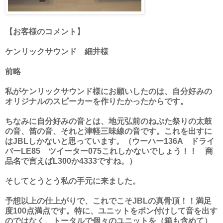
【お客様のコメント】
ケンリックサウンド 細井様
前略
私がケンリックサウンド様にお願いしたのは、自分好みの
オリジナルのスピーカーを作りたかったからです。
ちなみに自分好みの音とは、地元弘前のねぷた祭りの太鼓
の音、笛の音、それと津軽三味線の音です。これを出すに
はJBLしかないと思っています。（ウーハー136A ドライ
バーLE85 ツイーター075これしかないでしょう！！ 商
品名で言えばL300か4333ですね。）
そしてとうとう私の手元に来ました。
予想以上の仕上がりで、これでこそJBLの真骨頂！！満足
度100点満点です。特に、ユニットをポン付けして音を出す
のではなく、トータルで個々のユニットを（箱も含めて）