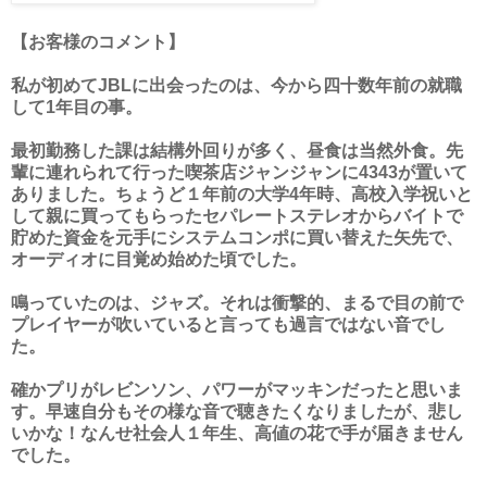
【お客様のコメント】
私が初めてJBLに出会ったのは、今から四十数年前の就職
して1年目の事。
最初勤務した課は結構外回りが多く、昼食は当然外食。先
輩に連れられて行った喫茶店ジャンジャンに4343が置いて
ありました。ちょうど１年前の大学4年時、高校入学祝いと
して親に買ってもらったセパレートステレオからバイトで
貯めた資金を元手にシステムコンポに買い替えた矢先で、
オーディオに目覚め始めた頃でした。
鳴っていたのは、ジャズ。それは衝撃的、まるで目の前で
プレイヤーが吹いていると言っても過言ではない音でし
た。
確かプリがレビンソン、パワーがマッキンだったと思いま
す。早速自分もその様な音で聴きたくなりましたが、悲し
いかな！なんせ社会人１年生、高値の花で手が届きません
でした。