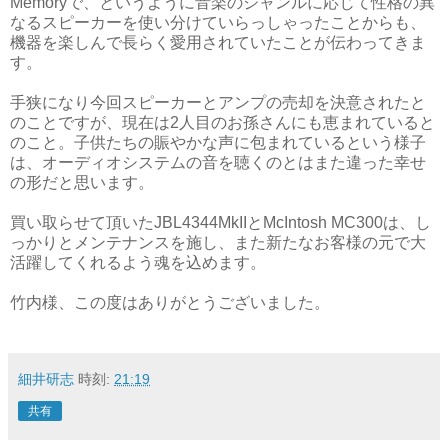
Memoryで、というように音楽のジャンルに応じて性格の異
なるスピーカーを使い分けていらっしゃったことからも、
機器を楽しんで長らく愛用されていたことが伝わってきま
す。
手狭になり今回スピーカーとアンプの売却を決意されたと
のことですが、現在は2人目のお孫さんにも恵まれていると
のこと。子供たちの賑やかな声に包まれているという様子
は、オーディオシステムの音を聴くのとはまた違った幸せ
の形だと思います。
買い取らせて頂いたJBL4344MkIIとMcIntosh MC300は、し
っかりとメンテナンスを施し、また新たなお客様の元で大
活躍してくれるよう魂を込めます。
竹内様、この度はありがとうございました。
細井研志
時刻:
21:19
共有