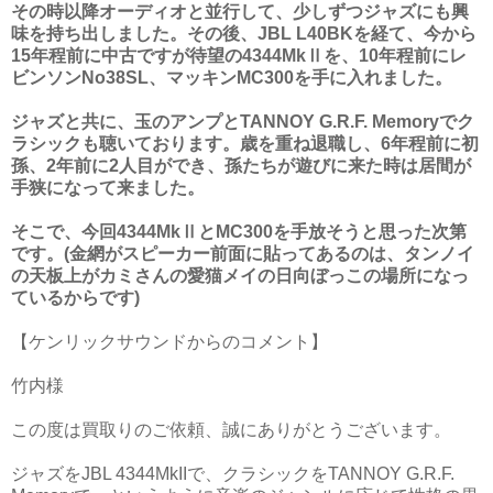
その時以降オーディオと並行して、少しずつジャズにも興
味を持ち出しました。その後、JBL L40BKを経て、今から
15年程前に中古ですが待望の4344MkⅡを、10年程前にレ
ビンソンNo38SL、マッキンMC300を手に入れました。
ジャズと共に、玉のアンプとTANNOY G.R.F. Memoryでク
ラシックも聴いております。歳を重ね退職し、6年程前に初
孫、2年前に2人目ができ、孫たちが遊びに来た時は居間が
手狭になって来ました。
そこで、今回4344MkⅡとMC300を手放そうと思った次第
です。(金網がスピーカー前面に貼ってあるのは、タンノイ
の天板上がカミさんの愛猫メイの日向ぼっこの場所になっ
ているからです)
【ケンリックサウンドからのコメント】
竹内様
この度は買取りのご依頼、誠にありがとうございます。
ジャズをJBL 4344MkIIで、クラシックをTANNOY G.R.F.