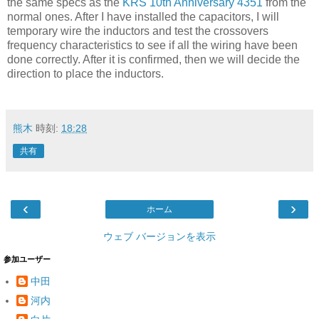
the same specs as the
KRS 10th Anniversary 4351
from the
normal ones. After I have installed the capacitors, I will
temporary wire the inductors and test the crossovers
frequency characteristics to see if all the wiring have been
done correctly. After it is confirmed, then we will decide the
direction to place the inductors.
熊木
時刻:
18:28
共有
‹
›
ホーム
ウェブ バージョンを表示
参加ユーザー
中田
河内