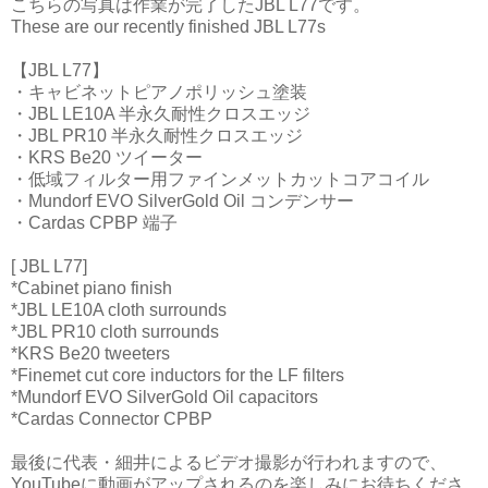
こちらの写真は作業が完了したJBL L77です。
These are our recently finished JBL L77s
【JBL L77】
・キャビネットピアノポリッシュ塗装
・JBL LE10A 半永久耐性クロスエッジ
・JBL PR10 半永久耐性クロスエッジ
・KRS Be20 ツイーター
・低域フィルター用ファインメットカットコアコイル
・Mundorf EVO SilverGold Oil コンデンサー
・Cardas CPBP 端子
[ JBL L77]
*Cabinet piano finish
*JBL LE10A cloth surrounds
*JBL PR10 cloth surrounds
*KRS Be20 tweeters
*Finemet cut core inductors for the LF filters
*Mundorf EVO SilverGold Oil capacitors
*Cardas Connector CPBP
最後に代表・細井によるビデオ撮影が行われますので、
YouTubeに動画がアップされるのを楽しみにお待ちくださ