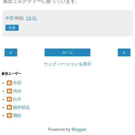
最近ミルクティーに嵌っています。
中田
時刻:
19:31
共有
‹
›
ホーム
ウェブ バージョンを表示
参加ユーザー
中田
河内
白片
細井研志
飛松
Powered by
Blogger
.