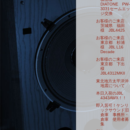
DIATONE PW-
3031セームエッ
ジ交換
お客様のご来店
茨城県 福田
様 JBL4425
お客様のご来店
東京都 杉浦
様 JBL L16
Decade
お客様のご来店
東京都 下出
様
JBL4312MKII
東北地方太平洋沖
地震について
本日入荷のJBL
4343AWX！！
即入居可！ケンリ
ックサウンド旧
倉庫 事務所・
倉庫 使用者募
集