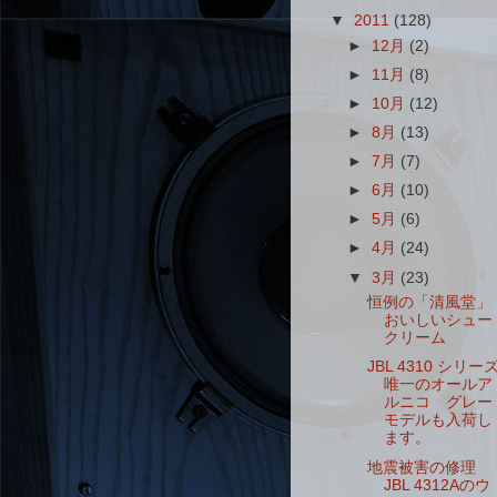
▼
2011
(128)
►
12月
(2)
►
11月
(8)
►
10月
(12)
►
8月
(13)
►
7月
(7)
►
6月
(10)
►
5月
(6)
►
4月
(24)
▼
3月
(23)
恒例の「清風堂」
おいしいシュー
クリーム
JBL 4310 シリー
唯一のオールア
ルニコ グレー
モデルも入荷し
ます。
地震被害の修理
JBL 4312Aのウ