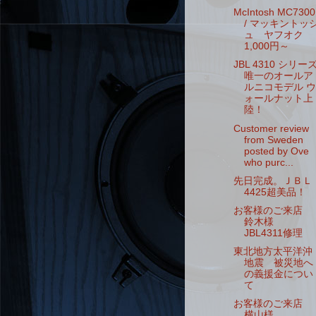
McIntosh MC7300
/ マッキントッ
ュ ヤフオク
1,000円～
JBL 4310 シリー
唯一のオールア
ルニコモデル ウ
ォールナット上
陸！
Customer review
from Sweden
posted by Ove
who purc...
先日完成。ＪＢＬ
4425超美品！
お客様のご来店
鈴木様
JBL4311修理
東北地方太平洋沖
地震 被災地へ
の義援金につい
て
お客様のご来店
横山様