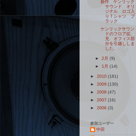
新作 ケンリック
サウンド オリ
ジナル ロゴ入
りＴシャツ ブ
ラック
ケンリックサウン
ドのフロア拡
充 オフィス部
分を引越ししま
した。
►
2月
(9)
►
1月
(14)
►
2010
(181)
►
2009
(130)
►
2008
(47)
►
2007
(16)
►
2006
(3)
参加ユーザー
中田