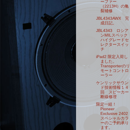
ーファー
（2213H）の亀
裂補修
JBL4343AWX 完
成日記。
JBL4343 ロシア
ンMILスペック
ハイグレードセ
レクタースイッ
チ
iPad2 限定入荷し
ました。
Transporterのリ
モートコントロ
ーラー
ケンリックサウン
ド技術情報１４
回 スピーカー
断線修理
限定一組！
Pioneer
Exclusive 2402
スペシャルカラ
ーのご予約承り
ます。