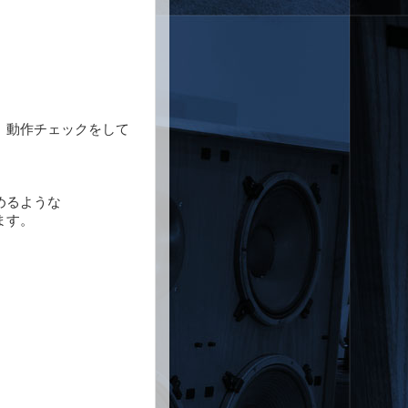
。
、動作チェックをして
めるような
ます。