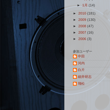
►
1月
(14)
►
2010
(181)
►
2009
(130)
►
2008
(47)
►
2007
(16)
►
2006
(3)
参加ユーザー
中田
河内
白片
細井研志
飛松