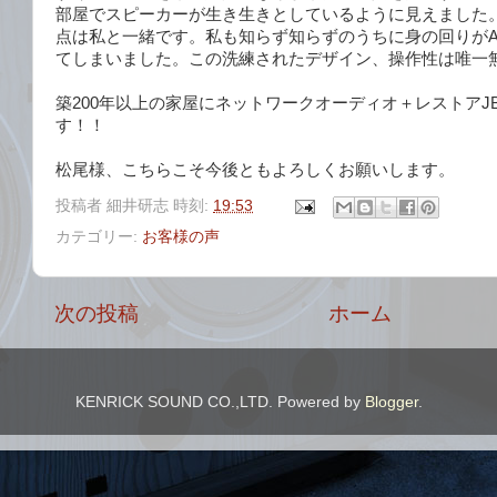
部屋でスピーカーが生き生きとしているように見えました。A
点は私と一緒です。私も知らず知らずのうちに身の回りがAp
てしまいました。この洗練されたデザイン、操作性は唯一
築200年以上の家屋にネットワークオーディオ＋レストアJ
す！！
松尾様、こちらこそ今後ともよろしくお願いします。
投稿者
細井研志
時刻:
19:53
カテゴリー:
お客様の声
次の投稿
ホーム
KENRICK SOUND CO.,LTD. Powered by
Blogger
.