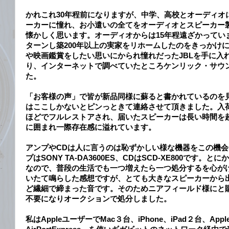
かれこれ30年程前になりますが、中学、高校とオーディオ
ーカーに憧れ、お小遣いの全てをオーディオとスピーカー
懐かしく思います。オーディオからは15年程遠ざかってい
ターンし築200年以上の実家をリホームしたのをきっかけ
や映画鑑賞をしたい思いにかられ憧れだったJBLを手に入
り、インターネットで調べていたところケンリック・サウ
た。
「お客様の声」で皆が新品同様に蘇ると書かれているのを見
はここしかないとピンっときて連絡させて頂きました。入
ほどでフルレストアされ、届いたスピーカーは長い時間を
に囲まれ一際存在感に溢れています。
アンプやCDは人に言うのは恥ずかしい様な機器をこの機
プはSONY TA-DA3600ES、CDはSCD-XE800です。
なので、普段の生活でも一つ増えたら一つ処分するを心がけ
いたて鳴らした感想ですが、とても大きなスピーカーから
ど繊細で締まった音です。そのためニアフィールド様にと購入
不要になりオークションで処分しました。
私はAppleユーザーでMac３台、iPhone、iPad２台、Appl