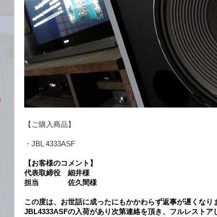
修
【ご購入商品】
・JBL 4333ASF
【お客様のコメント】
代表取締役 細井様
担当 佐久間様
この度は、お世話に成ったにもかかわらず返事が遅くなり
JBL4333ASFの入荷があり次第連絡を頂き、フルレスト