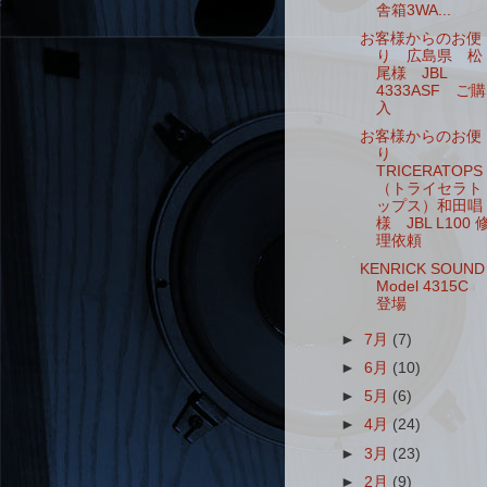
舎箱3WA...
お客様からのお便
り 広島県 松
尾様 JBL
4333ASF ご購
入
お客様からのお便
り
TRICERATOPS
（トライセラト
ップス）和田唱
様 JBL L100 
理依頼
KENRICK SOUND
Model 4315C
登場
►
7月
(7)
►
6月
(10)
►
5月
(6)
►
4月
(24)
►
3月
(23)
►
2月
(9)