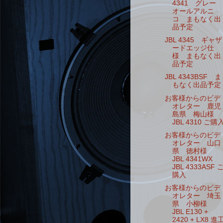
4341 グレー
オールアルニ
コ まもなく出
品予定
JBL 4345 ギャザ
ードエッジ仕
様 まもなく出
品予定
JBL 4343BSF ま
もなく出品予定
お客様からのビデ
オレター 鹿児
島県 梅山様
JBL 4310 ご購
お客様からのビデ
オレター 山口
県 徳村様
JBL 4341WX
JBL 4333ASF 
購入
お客様からのビデ
オレター 埼玉
県 小柳様
JBL E130 +
2420 + LX8 進