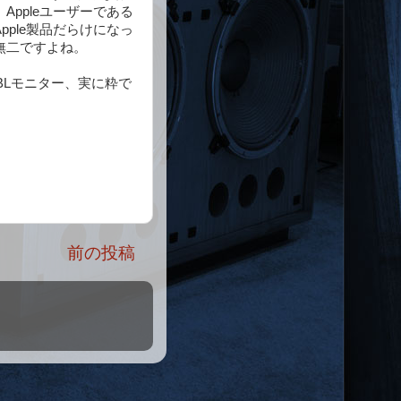
ppleユーザーである
ple製品だらけになっ
無二ですよね。
BLモニター、実に粋で
前の投稿