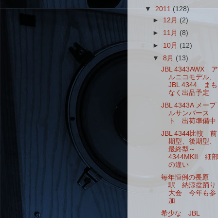
▼
2011
(128)
►
12月
(2)
►
11月
(8)
►
10月
(12)
▼
8月
(13)
JBL 4343AWX ア
ルニコモデル、
JBL 4344 まも
なく出品予定
JBL 4343A メープ
ルサンバース
ト 出荷準備中
JBL 4344比較 前
期型、後期型、
最終型～
4344MKII 細
の違い
毎年恒例の長原
駅 納涼盆踊り
大会 今年も参
加
希少な JBL