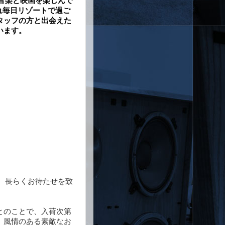
由で音楽と映画を楽しんで
れ毎日リゾートで過ご
タッフの方と出会えた
います。
頂き、長らくお待たせを致
とのことで、入荷次第
、風情のある素敵なお