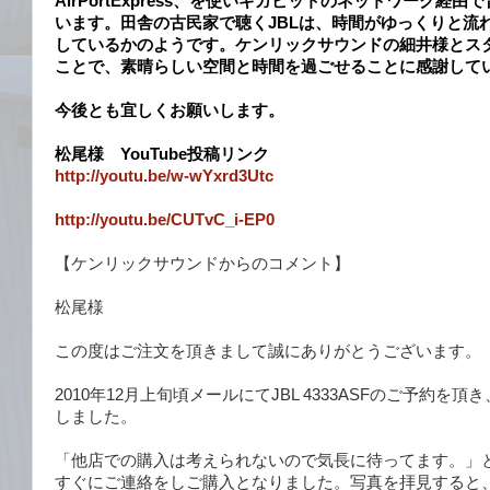
AirPortExpress、を使いギガビットのネットワーク経
います。田舎の古民家で聴くJBLは、時間がゆっくりと流
しているかのようです。ケンリックサウンドの細井様とス
ことで、素晴らしい空間と時間を過ごせることに感謝して
今後とも宜しくお願いします。
松尾様 YouTube投稿リンク
http://youtu.be/w-wYxrd3Utc
http://youtu.be/CUTvC_i-EP0
【ケンリックサウンドからのコメント】
松尾様
この度はご注文を頂きまして誠にありがとうございます。
2010年12月上旬頃メールにてJBL 4333ASFのご予約を
しました。
「他店での購入は考えられないので気長に待ってます。」
すぐにご連絡をしご購入となりました。写真を拝見すると