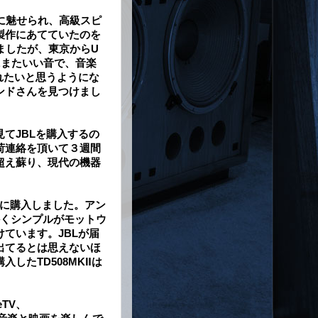
に魅せられ、高級スピ
製作にあてていたのを
ましたが、東京からU
にまたいい音で、音楽
れたいと思うようにな
ンドさんを見つけまし
てJBLを購入するの
荷連絡を頂いて３週間
超え蘇り、現代の機器
会に購入しました。アン
とにかくシンプルがモットウ
ています。JBLが届
出てるとは思えないほ
したTD508MKⅡは
eTV、