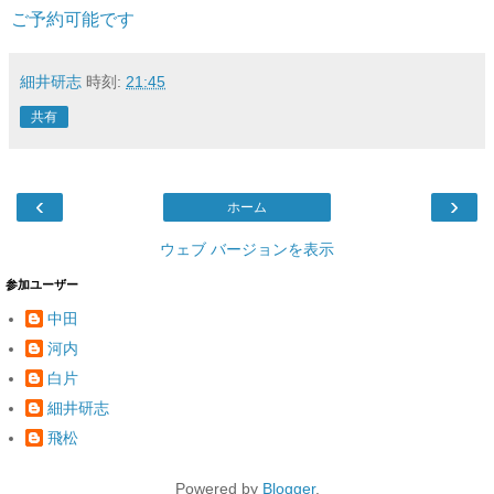
ご予約可能です
細井研志
時刻:
21:45
共有
‹
›
ホーム
ウェブ バージョンを表示
参加ユーザー
中田
河内
白片
細井研志
飛松
Powered by
Blogger
.