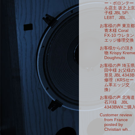
ー・ボロンテー
ル店主 坂之上京
子様 JBL SP-
LE8T、JBL ...
お客様の声 東京都
青木様 Coral
FX-10 ウレタン
エッジ修理交換
お客様からの頂き
物 Krispy Krem
Doughnuts
お客様の声 埼玉県
田中様 お父様の
形見 JBL 4343B
修理（KRSセー
ム革エッジ交
換）
お客様の声 北海道
石川様 JBL
4343BWXご購
Customer review
from France
posted by
Christian wh...