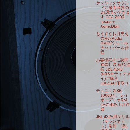
ケンリックサウン
ドに最高音質の
DJ環境ができま
す CDJ-2000
nexus＋
Xone:DB4
もうすぐお目見え
のReyAudio
RM6Vウォール
ナットバール仕
様
お客様宅のご訪問
神奈川県 横須賀
様 JBL 4343
(KRSモディフ
イ)ご購入
JBL4343下取り
テクニクスSB-
10000と、レイ
オーディオRM-
6Vの組み上げ作
業
JBL 4325用グリル
（サランネッ
ト）製作 JBL