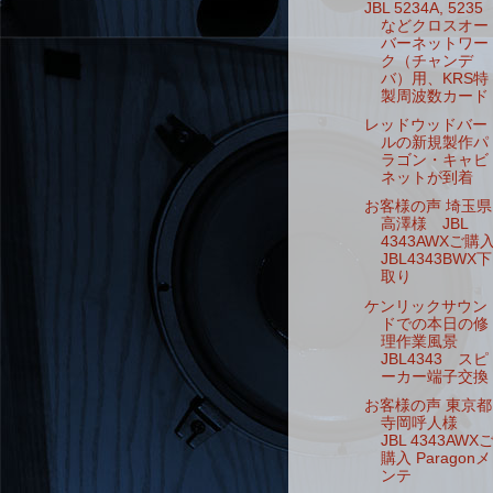
JBL 5234A, 5235
などクロスオー
バーネットワー
ク（チャンデ
バ）用、KRS特
製周波数カード
レッドウッドバー
ルの新規製作パ
ラゴン・キャビ
ネットが到着
お客様の声 埼玉県
高澤様 JBL
4343AWXご購
JBL4343BWX下
取り
ケンリックサウン
ドでの本日の修
理作業風景
JBL4343 スピ
ーカー端子交換
お客様の声 東京都
寺岡呼人様
JBL 4343AWX
購入 Paragonメ
ンテ