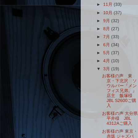
►
11月
(33)
►
10月
(37)
►
9月
(32)
►
8月
(27)
►
7月
(33)
►
6月
(34)
►
5月
(37)
►
4月
(10)
▼
3月
(19)
お客様の声 東
京・下北沢 ソ
ウルバー『メン
フィス兄弟。』
店主 飯塚様
JBL S2600ご購
入
お客様の声 大分県
平井様 JBL
4312Aご購入
お客様の声 東京・
赤坂 ジャズバ