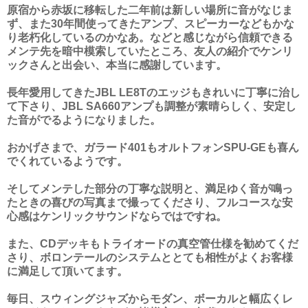
原宿から赤坂に移転した二年前は新しい場所に音がなじま
ず、また30年間使ってきたアンプ、スピーカーなどもかな
り老朽化しているのかなあ。などと感じながら信頼できる
メンテ先を暗中模索していたところ、友人の紹介でケンリ
ックさんと出会い、本当に感謝しています。
長年愛用してきたJBL LE8Tのエッジもきれいに丁寧に治し
て下さり、JBL
SA660アンプも調整が素晴らしく、安定し
た音がでるようになりました。
おかげさまで、ガラード401もオルトフォンSPU-GEも喜ん
でくれているようです。
そしてメンテした部分の丁寧な説明と、満足ゆく音が鳴っ
たときの喜びの写真まで撮ってくださり、フルコースな安
心感はケンリックサウンドならではですね。
また、CDデッキもトライオードの真空管仕様を勧めてくだ
さり、ボロンテールのシステムととても相性がよくお客様
に満足して頂いてます。
毎日、スウィングジャズからモダン、ボーカルと幅広くレ