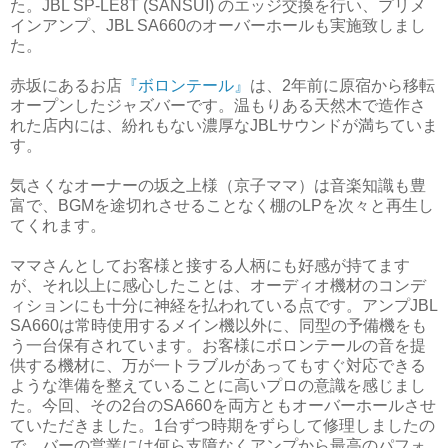
た。JBL SP-LE8T (SANSUI) のエッジ交換を行い、プリメ
インアンプ、JBL SA660のオーバーホールも実施致しまし
た。
赤坂にあるお店
『ボロンテール』
は、2年前に原宿から移転
オープンしたジャズバーです。温もりある天然木で造作さ
れた店内には、紛れもない濃厚なJBLサウンドが満ちていま
す。
気さくなオーナーの坂之上様（京子ママ）は音楽知識も豊
富で、BGMを途切れさせることなく棚のLPを次々と再生し
てくれます。
ママさんとしてお客様と接する人柄にも好感が持てます
が、それ以上に感心したことは、オーディオ機材のコンデ
ィションにも十分に神経を払われている点です。アンプJBL
SA660は常時使用するメイン機以外に、同型の予備機をも
う一台保有されています。お客様にボロンテールの音を提
供する機材に、万が一トラブルがあってもすぐ対応できる
ような準備を整えていることに高いプロの意識を感じまし
た。今回、その2台のSA660を両方ともオーバーホールさせ
ていただきました。1台ずつ時期をずらして修理しましたの
で、バーの営業には何ら支障なくアンプから最高のパフォ