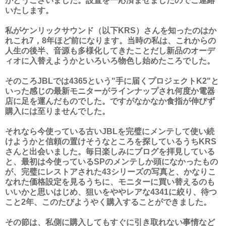
がとうございました。設置を一応済ませましたのでご連絡
いたします。
私がケンリックサウンド（以下KRS）さんを知ったのはか
れこれ7，8年ほど前になります。当時の私は、これからの
人生の後半、音源も多様化してきたことだし新品のオーデ
ィオに入替えようかといろいろ物色し始めたころでした。
そのころJBLでは4365という"手に届くプロジェクトK2"と
いった感じの最新モニターがラインナップされ何度か電器
店に足を運んだものでした。ですがなかなか食指が伸びず
購入には至りませんでした。
それなら今使っている古いJBLを完璧にメンテして使い続
けようかと信頼の置けそうなところを探しているうちKRS
さんと出会いました。毎日楽しみにブログを拝見している
と、最初は今使っているSPのメンテしか頭になかったもの
が、完璧にレストアされた43シリーズの写真と、かなりこ
なれた価格設定を見るうちに、モニターに買い替えるのも
いいかと思いはじめ、狙いをややレアな4341に絞り、待つ
こと2年、このたびようやく購入することができました。
その節は、私側に購入してもすぐに引き取れない事情など