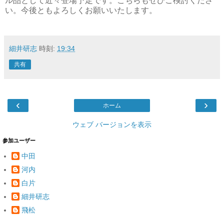
ル品として近々登場予定です。こちらもぜひご検討くださ
い。今後ともよろしくお願いいたします。
細井研志
時刻:
19:34
共有
‹
›
ホーム
ウェブ バージョンを表示
参加ユーザー
中田
河内
白片
細井研志
飛松