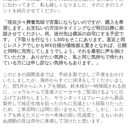
に伝わってきて、私も嬉しくなりました。そのときのコメ
ントを紹介させてください。
「現在少々興奮気味で言葉にならないのですが、購入を希
望します。お支払いの方法やタイミングなど明日以降に相
談させてください。尚、送付先は横浜の自宅にする予定で
す。（下取りを行なう）
L300もそこにあります。直近と同
じレストアでしかもWX仕様が価格据え置きとなれば、
公開
と同時に完売してしまうでしょう。それを最初に声を掛け
ていただき、
ありがたい気持と、私と同じ気持ちで待たれ
ている方には申し訳ない気持ちもありま
す。」
このときの国際送金では、手続き面で少しご不便をおかけ
いたしましたが、海外からすぐに決済をしてくださいまし
た。翌5月からレストアを開始。鈴木様が一時帰国される折
に、ショウルームで直接スピーカーをご覧頂けるように仕
上げてお待ちしました。サランネットはフレームから新品
製作して純正生地を貼ったのちに完成という段取りだった
ため、ご来店時には間に合いませんでした。しかし、レス
トアを終えたスピーカー本体の高い完成度と、えもいわれ
ぬ感動の音は存分に体感して頂けたと思います。