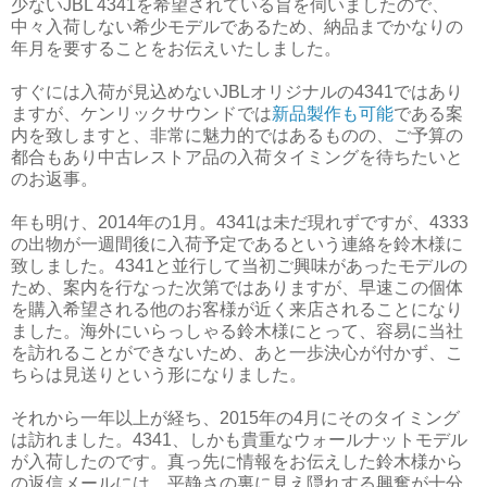
少ないJBL 4341を希望されている旨を伺いましたので、
中々入荷しない希少モデルであるため、納品までかなりの
年月を要することをお伝えいたしました。
すぐには入荷が見込めないJBLオリジナルの4341ではあり
ますが、ケンリックサウンドでは
新品製作も可能
である案
内を致しますと、非常に魅力的ではあるものの、ご予算の
都合もあり中古レストア品の入荷タイミングを待ちたいと
のお返事。
年も明け、2014年の1月。4341は未だ現れずですが、4333
の出物が一週間後に入荷予定であるという連絡を鈴木様に
致しました。4341と並行して当初ご興味があったモデルの
ため、案内を行なった次第ではありますが、早速この個体
を購入希望される他のお客様が近く来店されることになり
ました。海外にいらっしゃる鈴木様にとって、容易に当社
を訪れることができないため、あと一歩決心が付かず、こ
ちらは見送りという形になりました。
それから一年以上が経ち、2015年の4月にそのタイミング
は訪れました。4341、しかも貴重なウォールナットモデル
が入荷したのです。真っ先に情報をお伝えした鈴木様から
の返信メールには、平静さの裏に見え隠れする興奮が十分