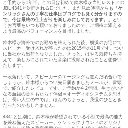
ご予約から1年半。この日は初めて鈴木様が当社レストアの
JBL 4341と対面される日でした。まだ見ぬ時期からも
「ケ
ンリックさんの丁寧な仕事は
ブログ
でも良く分かりますの
で、
今は最終の仕上がりを楽しみにしております。」
とい
うお言葉をいつも頂いておりましたので、ご期待に添える
よう最高のパフォーマンスを目指しました。
鈴木様が海外でのお勤めを終えられた後、横浜のお宅にて
スピーカー受け入れが整ったのは2015年の11月です。つい
に当社から出荷となりました。きっと、はやる気持ちを抑
えて、楽しみにされていた音楽に没頭されたことと想像い
たします。
一段落付いて、スピーカーのエージングも進んだ頃合いで
しょうか。鈴木様からつい先日届きましたメールが、冒頭
でご紹介したレビューです。ご予約から2年間。生きがいと
なる至福の音をもたらす伴侶＝オーディオシステムを思え
ば、長い人生の中では、ほんのちょっと、我慢のひととき
だったのかもしれません。
4341とは別に、鈴木様が希望されている小型で最高の能力
を兼ね備えたスピーカー、ケンリックサウンドのオリジナ