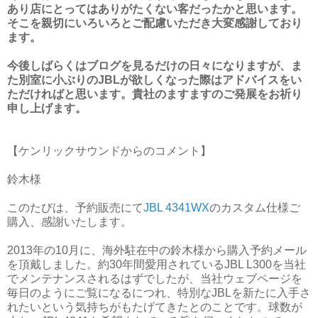
あり店にとってはありがたくない客だったかと思います。
そこを親切にいろいろとご配慮いただき大変感謝しており
ます。
今後しばらくはブログを見るだけの日々になりますが、ま
た別室に小ぶりのJBLが欲しくなった際はアドバイスをい
ただければと思います。貴社のますますのご発展をお祈り
申し上げます。
【ケンリックサウンドからのコメント】
鈴木様
このたびは、予約販売にて
JBL 4341WX
のカスタム仕様ご
購入、感謝いたします。
2013年の10月に、海外駐在中の鈴木様から購入予約メール
を頂戴しました。約30年間愛用されているJBL L300を当社
でメンテナンスされるはずでしたが、当社ウェブページを
毎日のようにご覧になるにつれ、特別なJBLを新たに入手さ
れたいという気持ちがもたげてきたとのことです。球数が