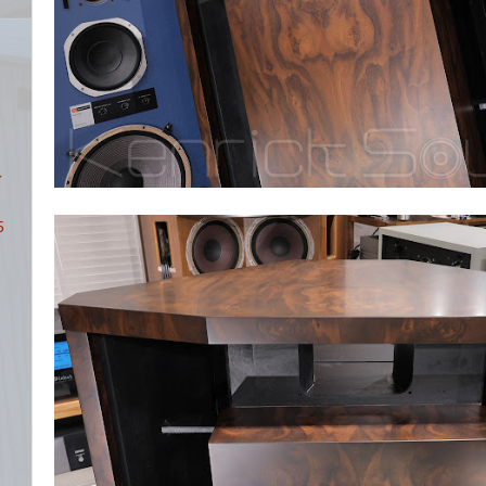
ア
イ
5