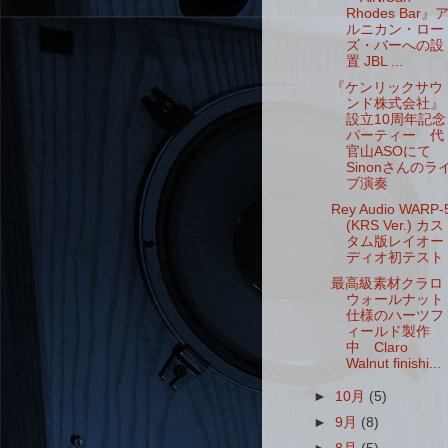
Rhodes Bar』
ルニカン・ロー
ズ・バーへの設
置 JBL ...
『ケンリックサウ
ンド株式会社』
設立10周年記念
パーティー 代
官山ASOにて
Sinonさんのラ
ブ演奏
Rey Audio WARP-
(KRS Ver.) カス
タム版レイオー
ディオ初テスト
最高級素材クラロ
ウォールナット
仕様のハーツフ
ィールド製作
中 Claro
Walnut finishi...
►
10月
(5)
►
9月
(8)