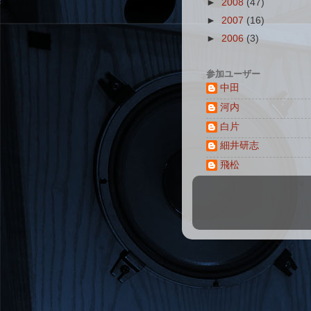
►
2008
(47)
►
2007
(16)
►
2006
(3)
参加ユーザー
中田
河内
白片
細井研志
飛松