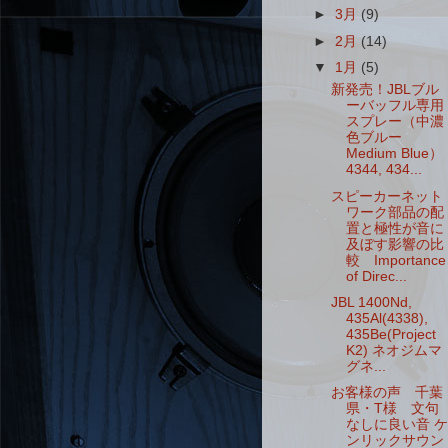
►
3月
(9)
►
2月
(14)
▼
1月
(5)
新発売！JBLブル
ーバッフル専用
スプレー（中濃
色ブルー
Medium Blue）
4344, 434...
スピーカーネット
ワーク部品の配
置と極性が音に
及ぼす影響の比
較 Importance
of Direc...
JBL 1400Nd,
435Al(4338),
435Be(Project
K2) ネオジムマ
グネ...
お客様の声 千葉
県・T様 文句
なしに良い音 ケ
ンリックサウン