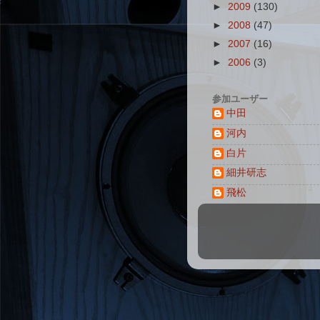
►
2009
(130)
►
2008
(47)
►
2007
(16)
►
2006
(3)
参加ユーザー
中田
河内
白片
細井研志
飛松