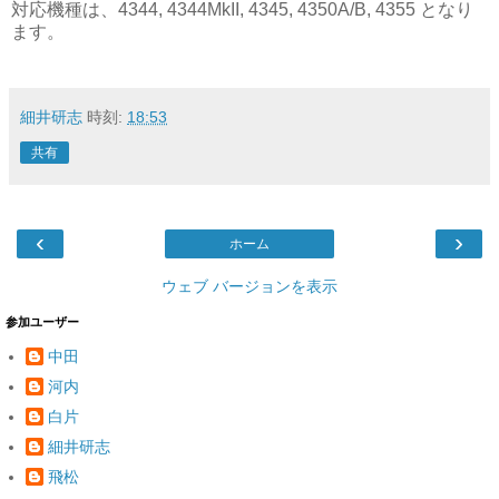
対応機種は、4344, 4344MkII, 4345, 4350A/B, 4355 となり
ます。
細井研志
時刻:
18:53
共有
‹
›
ホーム
ウェブ バージョンを表示
参加ユーザー
中田
河内
白片
細井研志
飛松