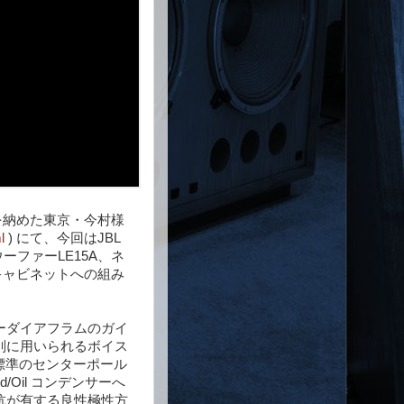
 を納めた東京・今村様
l
) にて、今回はJBL
ウーファーLE15A、ネ
キャビネットへの組み
ーダイアフラムのガイ
別に用いられるボイス
標準のセンターポール
ld/Oil コンデンサーへ
抗が有する良性極性方