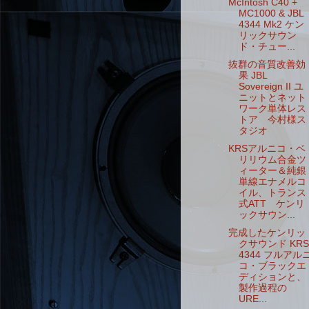
McIntosh C40 +
MC1000 & JBL
4344 Mk2 ケン
リックサウン
ド・チュー...
抜群の音質改善効
果 JBL
Sovereign II ユ
ニットとネット
ワーク単体レス
トア 今村様ス
タジオ
KRSアルニコ・ベ
リリウム合金ツ
ィーター＆純銀
単線エナメルコ
イル、トランス
式ATT ケンリ
ックサウン...
完成したケンリッ
クサウンド KRS
4344 フルアル
コ・ブラックエ
ディションと、
製作過程の
URE...