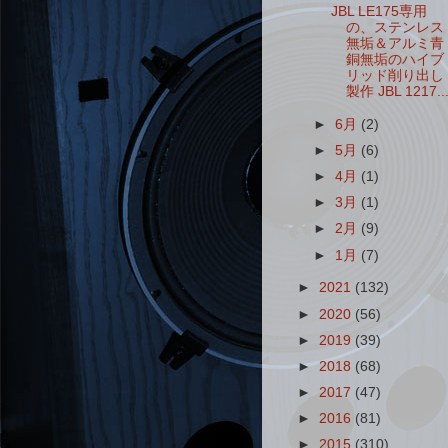
JBL LE175専用
の、ステンレス
無垢＆アルミ青
銅無垢のハイブ
リッド削り出し
製作 JBL 1217..
►
6月
(2)
►
5月
(6)
►
4月
(1)
►
3月
(1)
►
2月
(9)
►
1月
(7)
►
2021
(132)
►
2020
(56)
►
2019
(39)
►
2018
(68)
►
2017
(47)
►
2016
(81)
►
2015
(310)