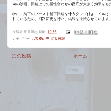
向の診断、回路上での極性合わせの徹底が大きく効果をも
特に、純正のブースト補正回路を伴うタップ付きコイルは
れているため、回路変更を行い、結線を逆転させています
投稿者
細井研志
時刻:
10:36
カテゴリー:
お客様の声
,
店長日記
次の投稿
ホーム
ニ