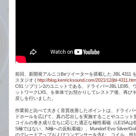
前回、新開発アルニコBeツイーターを搭載した JBL 4311
スタジオ (
http://blog.kenricksound.com/2021/12/jbl-4311.htm
C61 ソブリン2のユニットである、ドライバーJBL LE85、
ットワークLX5、を単体でお預かりしてレストア後、再び
戻しを行いました。
作業前と比べて大きく音質改善したポイントは、ドライバ
ドホールを広げて、真の芯出しを実施することやユニット
コイルの巻き成り立ちに応じた適正な極性着磁（LE15Aは
S極ではない、N極への反転着磁）、Mundorf Evo Silver/Go
のグレードアップおよびコンデンサーを含む、コイル、抵