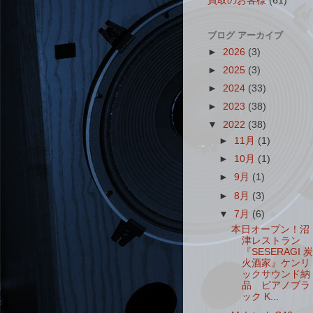
買取のお客様
(61)
ブログ アーカイブ
►
2026
(3)
►
2025
(3)
►
2024
(33)
►
2023
(38)
▼
2022
(38)
►
11月
(1)
►
10月
(1)
►
9月
(1)
►
8月
(3)
▼
7月
(6)
本日オープン！沼
津レストラン
『SESERAGI 炭
火酒家』ケンリ
ックサウンド納
品 ピアノブラ
ック K...