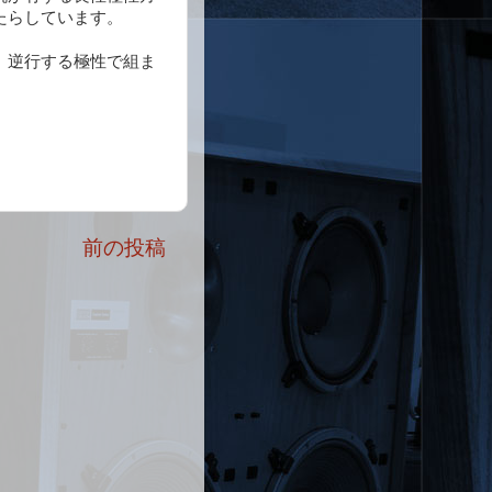
たらしています。
、逆行する極性で組ま
。
前の投稿