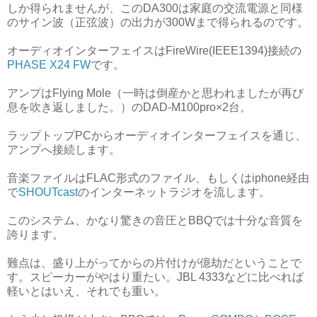
しか得られませんが、このDA300は家庭の交流電源と同様
のサイン波（正弦波）の出力が300Wまで得られるのです。
オーディオインターフェイスはFireWire(IEEE1394)接続の
PHASE X24 FW
です。
アンプはFlying Mole（一時は倒産かと思われましたが再び
息を吹き返しました。）のDAD-M100pro×2台。
ラップトップPCからオーディオインターフェイスを通じ、
アンプへ接続します。
音楽ファイルはFLAC形式のファイル、もしくはiphone経由
で
SHOUTcast
のインターネットラジオを流します。
このシステム、かなり驚きの音圧とBBQでは十分な音質を
誇ります。
難点は、盛り上がってからの片付けが億劫だということで
す。スピーカーがやはり重たい。JBL 4333などに比べれば
軽いとはいえ、それでも重い。