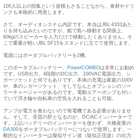
100人以上の招集という規模もさることながら、食材やドリ
ンクも本格的に用意します。
さて、オーディオシステム内訳です。本当はJBL 4333あた
りを持ち込みたいのですが、船で島へ移動する関係上、
60kgのスピーカーを人力だけで移動したくありません。そ
こで重量が軽いJBL SF15をスタンドに立てて使用します。
電源にはポータブルバッテリーを2機。
このポータブルバッテリー、
PowerCOMBO
は非常にお勧め
です。USB出力、4段階のDC出力、100VAC電源出力、シ
ガーソケットと何でもありです。本体の充電は家庭の100V
や、車のシガーソケット、そしてなんとオプションのソー
ラーチャージャーがあるのです。電動エアーポンプも付い
ていて浮き輪や自転車の空気を入れることも可能。
アンプが電力を食わないので発電機である必要がありませ
ん。そして、音質の肝となるのが、DC/ACインバーターで
す。上記バッテリーのインバーターを使わず、大橋産業の
DA300
をポータブルバッテリーにつないで使用します。一
般的なインバーターは擬似サイン波（疑似正弦波）の出力