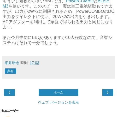
もう少し規模が小さいBBQでは、
PowerCOMBO
と
BOSE
M3
を使います。このスピーカー実は単三電池駆動もできま
すが、出力が2W×2に制限されるため、PowerCOMBOのDC
出力をダイレクトに使い、20W×2の出力を引き出します。
ACアダプターを利用して家庭で得られる出力と同じになり
ます。
また今月中旬にBBQがありますが10人程度なので、音響シ
ステムはそれで十分でしょう。
細井研志
時刻:
17:03
共有
‹
›
ホーム
ウェブ バージョンを表示
参加ユーザー