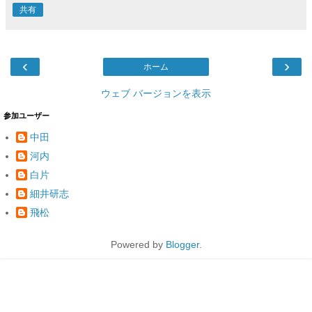
共有
‹
›
ホーム
ウェブ バージョンを表示
参加ユーザー
中田
河内
白片
細井研志
飛松
Powered by
Blogger
.