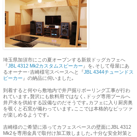
埼玉県加須市にこの夏オープンする新規ドッグカフェへ
『
JBL 4312 Mk2カスタムスピーカー
』を､そして母屋にあ
るオーナー･吉崎様宅スペースへと『
JBL 4344チューンドス
ピーカー
』の納品に伺いました｡
到着すると何やら敷地内で井戸掘りボーリング工事が行わ
れています｡贅沢にも飲料用ではなく､ドッグ専用プールへ
井戸水を供給する設備なのだそうです｡カフェに入り厨房奥
を覗くと石窯が備わっています｡ここでは本格的なピッツァ
が楽しめるようです｡
吉崎様のご希望に添ってカフェスペースの壁面にJBL 4312
Mk2を専用金具で取付け加工致しました｡十分な安全対策と