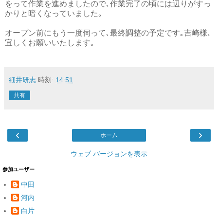
をって作業を進めましたので､作業完了の頃には辺りがすっ
かりと暗くなっていました｡
オープン前にもう一度伺って､最終調整の予定です｡吉崎様､
宜しくお願いいたします｡
細井研志
時刻:
14:51
共有
‹
›
ホーム
ウェブ バージョンを表示
参加ユーザー
中田
河内
白片