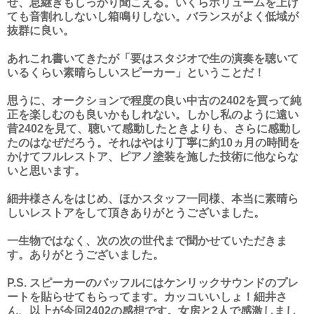
せ、息継ぎもしっかり聞こえる。いくらボリュームを上げ
ても音割れしないし箱鳴りしない。バランスがよく低域が
抜群に良い。
あれこれ書いてきたが「要はスタジオで生の演奏を聴いて
いるくらい素晴らしいスピーカー」ということだ！
思うに、オークションで程度の良い中古の2402を買って純
正を楽しむのも良いかもしれない。しかし私のように遠い
昔2402を見て、聴いて感動したときよりも、さらに感動し
たのはなぜだろう。それはやはり丁寧に約10ヵ月の時間を
かけてフルレストア、ピアノ塗装を施した技術に他ならな
いと思います。
細井様さんをはじめ、ほかスタッフ一同様、本当に素晴ら
しいレストアをして頂きありがとうございました。
一生物ではなく、次の次の世代まで聞かせていただきま
す。ありがとうございました。
P.S. スピーカーのバッフルにはケンリックサウンドのプレ
ートを貼らせてもらってます。カッコいいしょ！細井さ
ん、以上が今回2402の感想です。女房と2人で感激しまし