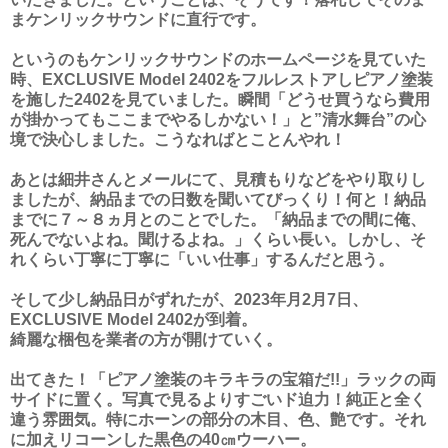
まケンリックサウンドに直行です。
というのもケンリックサウンドのホームページを見ていた
時、EXCLUSIVE Model 2402をフルレストアしピアノ塗装
を施した2402を見ていました。瞬間「どうせ買うなら費用
が掛かってもここまでやるしかない！」と”清水舞台”の心
境で決心しました。こうなればとことんやれ！
あとは細井さんとメールにて、見積もりなどをやり取りし
ましたが、納品までの日数を聞いてびっくり！何と！納品
までに７～８ヵ月とのことでした。「納品までの間に俺、
死んでないよね。聞けるよね。」くらい長い。しかし、そ
れくらい丁寧に丁寧に「いい仕事」するんだと思う。
そして少し納品日がずれたが、2023年月2月7日、
EXCLUSIVE Model 2402が到着。
綺麗な梱包を業者の方が開けていく。
出てきた！「ピアノ塗装のキラキラの宝箱だ!!」ラックの両
サイドに置く。写真で見るよりすごいド迫力！純正と全く
違う雰囲気。特にホーンの部分の木目、色、艶です。それ
に加えリコーンした黒色の40㎝ウーハー。