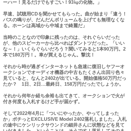
ーハー！見るだけでもすごい！93㎏の化物。」
早速、試聴用CDを聞かせてもらった。曲が始まり「違う！
バスの鳴りが、だんだんボリュームを上げても無理なくな
る。ホーンは高域から中域まで綺麗だ」
当時のことなので印象に残ったのは、それぐらいだった
が、他のスピーカーから比べればダントツだった。「いい
な～！」いくらぐらいだろう？聞いてみると1本90万円。2
本で180万円！。車が買えるじゃん。撃沈！
それから時が過ぎインターネットも急速に復旧しヤフーオ
ークションでオーディオ機器の中古もたくさん出回り色々
見ていると、なんと2402が出ている。開始価格50万円だっ
たか？ 1日、2日…最終日、158万円だったでしょうか。
それから何年か経ち余裕も出てきて、オークションで火が
付き何度も入札するけど手が届かず。
そして2022年4月に「ついにやったか、やってしまった
か」ポチっとEXCLUSIVE Model 2402落札しました。入札
の途中にケンリックサウンドの細井さんに状態などを見て
いだきました。ということは、そうです！落札してそのま