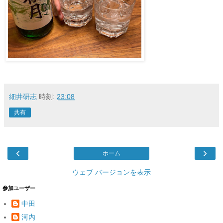
細井研志
時刻:
23:08
共有
‹
›
ホーム
ウェブ バージョンを表示
参加ユーザー
中田
河内