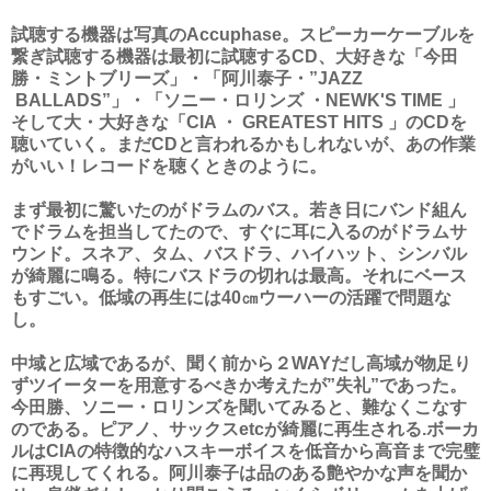
試聴する機器は写真のAccuphase。スピーカーケーブルを
繋ぎ試聴する機器は最初に試聴するCD、大好きな「今田
勝・ミントブリーズ」・「阿川泰子・”JAZZ
BALLADS”」・「ソニー・ロリンズ ・NEWK'S TIME 」
そして大・大好きな「CIA ・ GREATEST HITS 」のCDを
聴いていく。まだCDと言われるかもしれないが、あの作業
がいい！レコードを聴くときのように。
まず最初に驚いたのがドラムのバス。若き日にバンド組ん
でドラムを担当してたので、すぐに耳に入るのがドラムサ
ウンド。スネア、タム、バスドラ、ハイハット、シンバル
が綺麗に鳴る。特にバスドラの切れは最高。それにベース
もすごい。低域の再生には40㎝ウーハーの活躍で問題な
し。
中域と広域であるが、聞く前から２WAYだし高域が物足り
ずツイーターを用意するべきか考えたが”失礼”であった。
今田勝、ソニー・ロリンズを聞いてみると、難なくこなす
のである。ピアノ、サックスetcが綺麗に再生される.ボーカ
ルはCIAの特徴的なハスキーボイスを低音から高音まで完璧
に再現してくれる。阿川泰子は品のある艶やかな声を聞か