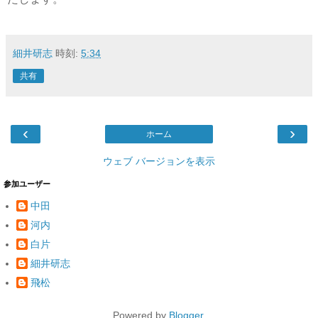
細井研志
時刻:
5:34
共有
‹
›
ホーム
ウェブ バージョンを表示
参加ユーザー
中田
河内
白片
細井研志
飛松
Powered by
Blogger
.