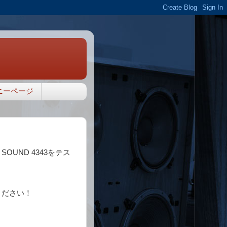
ニーページ
OUND 4343をテス
ください！