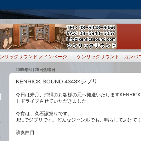
ンリックサウンド メインページ
ケンリックサウンド カンパ
2009年6月26日金曜日
KENRICK SOUND 4343×ジブリ
今日は来月、沖縄のお客様の元へ発送いたしますKENRICK S
トドライブさせていただきました。
今宵は、久石譲祭りです。
JBLでジブリです。どんなジャンルでも、鳴らしてあげて
演奏曲目