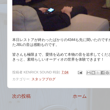
本日レストアが終わったばかりの4344も先に聞いたので
たJBLの音は感動ものです。
皆さんも極限まで、愛情を込めて本物の音を追求してくだ
きっと、素晴らしいオーディオの世界を体験できます！
投稿者
KENRICK SOUND
時刻:
7:04
カテゴリー:
スタッフブログ
次の投稿
ホーム