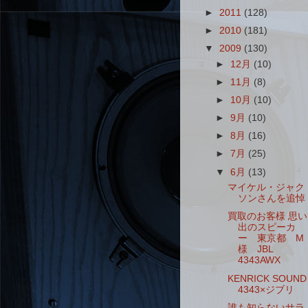
►
2011
(128)
►
2010
(181)
▼
2009
(130)
►
12月
(10)
►
11月
(8)
►
10月
(10)
►
9月
(10)
►
8月
(16)
►
7月
(25)
▼
6月
(13)
マイケル・ジャク
ソンさんを追悼
買取のお客様 思い
出のスピーカ
ー 東京都 M
様 JBL
4343AWX
KENRICK SOUND
4343×ジブリ
誰も知らないサラ