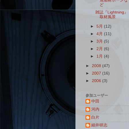
無垢材ホーンな
ど
雑誌『Lightning』
取材風景
►
5月
(12)
►
4月
(11)
►
3月
(5)
►
2月
(6)
►
1月
(4)
►
2008
(47)
►
2007
(16)
►
2006
(3)
参加ユーザー
中田
河内
白片
細井研志