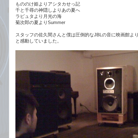
もののけ姫よりアシタカせっ記
千と千尋の神隠しよりあの夏へ
ラピュタより月光の海
菊次郎の夏よりSummer
スタッフの佐久間さんと僕は圧倒的なJBLの音に映画館よ
と感動していました。