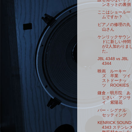
ンネットの裏側
ここはショールー
ムですか？
ピアノの修理の丸
山さん
ケンリックサウン
ドに新しい仲間
が2人加わりま
た。
JBL 4348 vs JBL
4344
映画 ルーキー
ズ 卒業 ツイ
ストドーナッ
ツ ROOKIES
鎌倉・明月院 あ
じさい アジサ
イ 紫陽花
バー・シグナル
セッティング
KENRICK SOUND
4343 ステンレ