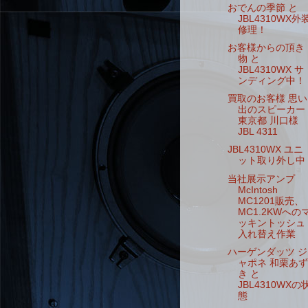
おでんの季節 と
JBL4310WX外
修理！
お客様からの頂き
物 と
JBL4310WX サ
ンディング中！
買取のお客様 思い
出のスピーカー
東京都 川口様
JBL 4311
JBL4310WX ユニ
ット取り外し中
当社展示アンプ
McIntosh
MC1201販売、
MC1.2KWへの
ッキントッシュ
入れ替え作業
ハーゲンダッツ ジ
ャポネ 和栗あず
き と
JBL4310WXの
態