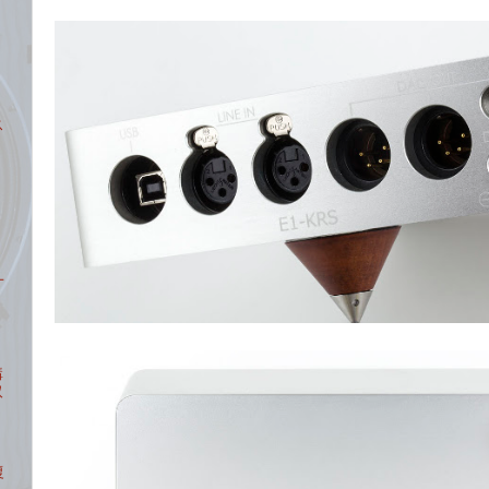
ス
ユ
購
取
復