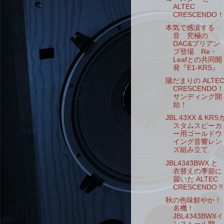
ALTEC
CRESCENDO！
本気で感涙する
音 究極の
DAC&プリアン
プ登場 Re・
Leafとの共同開
発『E1-KRS』
陽だまりの ALTE
CRESCENDO！
サンディング開
始！
JBL 43XX & KRS
スタムスピーカ
ー用ゴールドウ
イング音響レン
ズ組み立て
JBL4343BWX と
衣替えの季節に
届いた ALTEC
CRESCENDO !!
秋の色味鮮やか！
名機！
JBL4343BWXイ