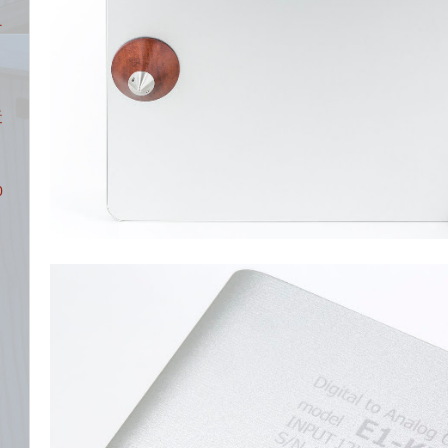
そ
近
0