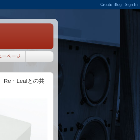
ニーページ
e・Leafとの共