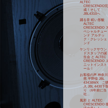
ALTEC
CRESCENDO完
成！そして
JBL4310へ
踊る音 眩い形貌
ALTEC
CRESCENDO 
ペシャルチュー
ンド アルテッ
ク・クレッシェ
ンド
ケンリックサウン
ドスタッフの誕
生会 と ALTEC
CRESCENDO 
ニットインスト
ール！
お客様の声 神奈川
県 平野様 JBL
4343BWX ご
入 JBL 4430下
り （6年前に当
社...
風邪 と ALTEC
CRESCENDO 