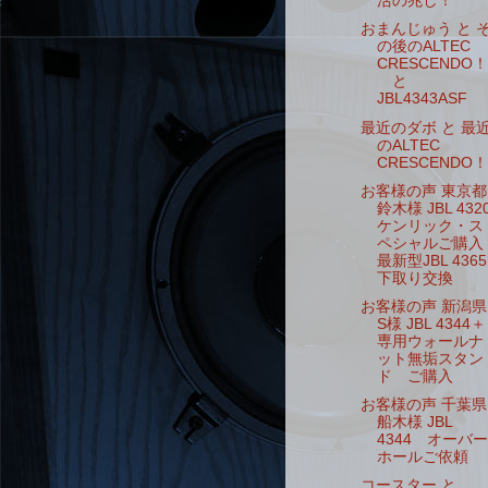
活の兆し！
おまんじゅう と 
の後のALTEC
CRESCENDO！
と
JBL4343ASF
最近のダボ と 最
のALTEC
CRESCENDO！
お客様の声 東京都
鈴木様 JBL 432
ケンリック・ス
ペシャルご購入
最新型JBL 4365
下取り交換
お客様の声 新潟県
S様 JBL 4344＋
専用ウォールナ
ット無垢スタン
ド ご購入
お客様の声 千葉県
船木様 JBL
4344 オーバー
ホールご依頼
コースター と