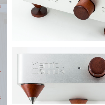
装
マ
状