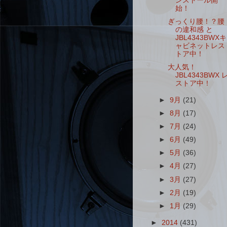
ンストール開
始！
ぎっくり腰！？腰
の違和感 と
JBL4343BWXキ
ャビネットレス
トア中！
大人気！
JBL4343BWX 
ストア中！
►
9月
(21)
►
8月
(17)
►
7月
(24)
►
6月
(49)
►
5月
(36)
►
4月
(27)
►
3月
(27)
►
2月
(19)
►
1月
(29)
►
2014
(431)