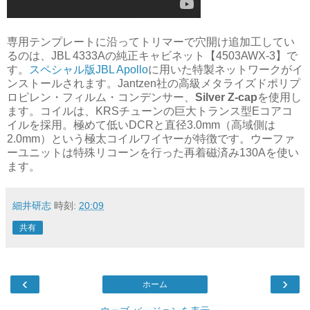
専用テンプレートに沿ってトリマーで穴開け追加工してい
るのは、JBL 4333Aの純正キャビネット【4503AWX-3】で
す。
スペシャル版JBL Apollo
に用いた特製ネットワークがイ
ンストールされます。Jantzen社の高級メタライズドポリプ
ロピレン・フィルム・コンデンサー、
Silver Z-cap
を使用し
ます。コイルは、KRSチューンの巨大トランス型Eコアコ
イルを採用。極めて低いDCRと直径3.0mm（高域側は
2.0mm）という極太コイルワイヤーが特徴です。ウーファ
ーユニットは特殊リコーンを行った再着磁済み130Aを使い
ます。
細井研志
時刻:
20:09
共有
‹
›
ホーム