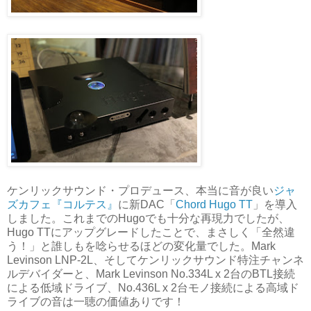
ケンリックサウンド・プロデュース、本当に音が良い
ジャ
ズカフェ『コルテス』
に新DAC「
Chord Hugo TT
」を導入
しました。これまでのHugoでも十分な再現力でしたが、
Hugo TTにアップグレードしたことで、まさしく「全然違
う！」と誰しもを唸らせるほどの変化量でした。Mark
Levinson LNP-2L、そしてケンリックサウンド特注チャンネ
ルデバイダーと、Mark Levinson No.334L x 2台のBTL接続
による低域ドライブ、No.436L x 2台モノ接続による高域ド
ライブの音は一聴の価値ありです！