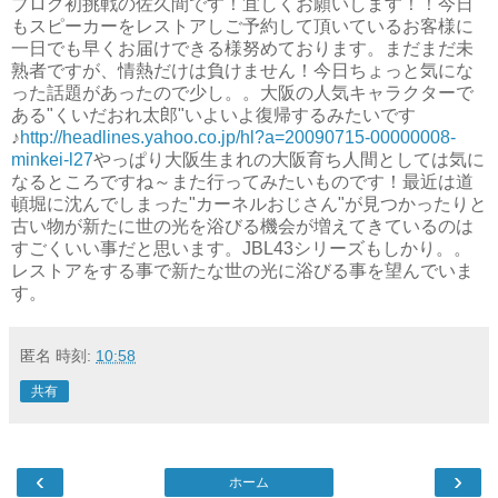
ブログ初挑戦の佐久間です！宜しくお願いします！！今日
もスピーカーをレストアしご予約して頂いているお客様に
一日でも早くお届けできる様努めております。まだまだ未
熟者ですが、情熱だけは負けません！今日ちょっと気にな
った話題があったので少し。。大阪の人気キャラクターで
ある"くいだおれ太郎"いよいよ復帰するみたいです
♪
http://headlines.yahoo.co.jp/hl?a=20090715-00000008-
minkei-l27
やっぱり大阪生まれの大阪育ち人間としては気に
なるところですね～また行ってみたいものです！最近は道
頓堀に沈んでしまった"カーネルおじさん"が見つかったりと
古い物が新たに世の光を浴びる機会が増えてきているのは
すごくいい事だと思います。JBL43シリーズもしかり。。
レストアをする事で新たな世の光に浴びる事を望んでいま
す。
匿名
時刻:
10:58
共有
‹
›
ホーム