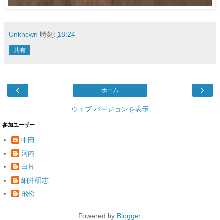
Unknown
時刻:
18:24
共有
‹
›
ホーム
ウェブ バージョンを表示
参加ユーザー
中田
河内
白片
細井研志
飛松
Powered by
Blogger
.