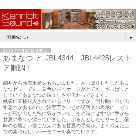
▼
2015年7月27日月曜日
あまなつ と JBL4344、JBL4425レスト
ア順調！
細井から熱海土産をもらいました。さっぱりしたしたあま
なつゼリーです。黄色いパッケージがとてもこざっぱりと
していてあまなつの瑞々しさが伝わってきます。
紙袋に直接封入されているゼリーですが、開封時に飛び出
す恐れがあるのでご注意下さいとの説明文の表示に、ゼリ
ーが飛び出した後に気がついて、その時にはすでに手から
甘夏の香りが漂っていました。ぷるんとしたゼリーと、酸
味の心地よい歯ごたえのある甘夏の果肉が、よく冷えた上
での素晴らしいハーモニーを奏でています。