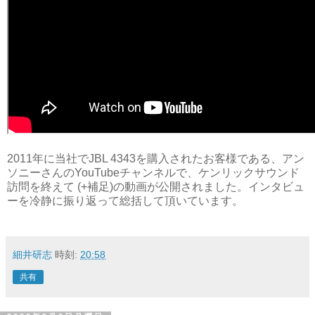
2011年に当社でJBL 4343を購入されたお客様である、アン
ソニーさんのYouTubeチャンネルで、ケンリックサウンド
訪問を終えて (+補足)の動画が公開されました。インタビュ
ーを冷静に振り返って総括して頂いています。
細井研志
時刻:
20:58
共有