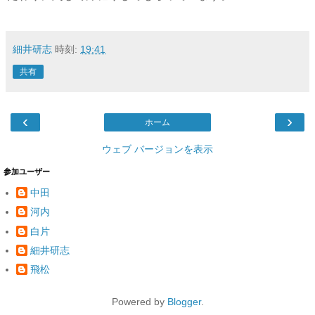
細井研志
時刻:
19:41
共有
‹
›
ホーム
ウェブ バージョンを表示
参加ユーザー
中田
河内
白片
細井研志
飛松
Powered by
Blogger
.