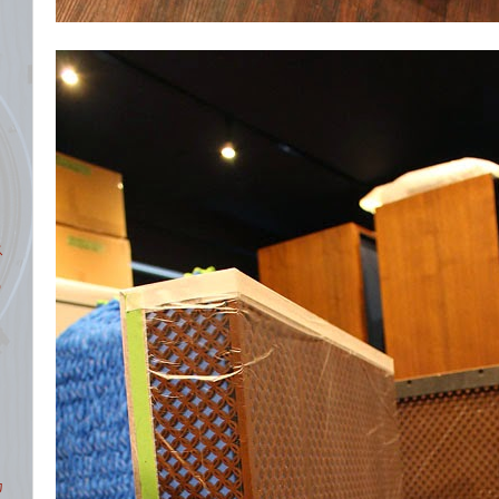
ス
う
カ