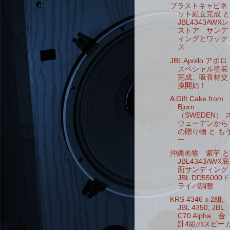
ブラストキャビネ
ット組立完成 と
JBL4343AWXレ
ストア サンデ
ィングとワック
ス
JBL Apollo アポロ
スペシャル塗装
完成、吸音材交
換開始！
A Gift Cake from
Bjorn
（SWEDEN） 
ウェーデンから
の贈り物 と も
一...
沖縄名物 紫芋 と
JBL4343AWX底
面サンディング
JBL DD55000ド
ライバ調整
KRS 4346 x 2組,
JBL 4350, JBL
C70 Alpha 合
計4組のスピー