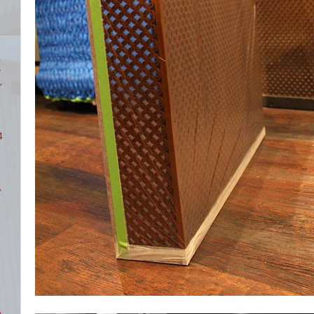
希
ア
シ
4
ハ