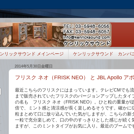
ンリックサウンド メインページ
ケンリックサウンド カンパ
2014年5月30日金曜日
フリスク ネオ（FRISK NEO） と JBL Apollo
最近こちらのフリスクにはまっています。テレビCMでも
まで販売されていたフリスクのバージョンアップしたタイ
の名も フリスク ネオ（FRISK NEO）。ひと粒の重量
倍で、ミント感と清涼感が長く楽しめるそうです。確かに
粒まとめて口に放り込んでいた気がしますが、こちらの新
一粒で充分楽しめて、口の中のすっきりとした感じが続く
ますが、このミントタイプがお気に入り。最近のブームで