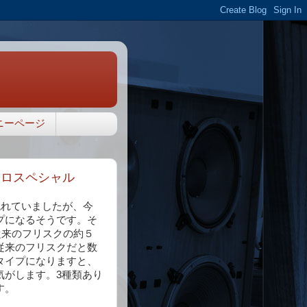
ニーページ
 アポロスペシャル
流れていましたが、今
プになるそうです。そ
が従来のフリスクの約５
従来のフリスクだと数
タイプになりますと、
気がします。3種類あり
す。