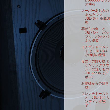
DD55000 ワッ
ス塗布
スーパーあおきの
あんみつ と
JBL4344 高域調
整
花がらの傘 と
JBL4344 バッ
フル、バックパ
ネル塗装
イチゴシャーベッ
ト と JBL4344
小物類の塗装
母の日の贈り物 と
ケンリックサウ
ンドの送りもの
JBL Apollo（ア
ポロ）
お客様からの頂き
物！
フレンチトースト
と JBL4344 サ
ンディング完
了！