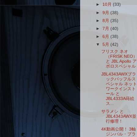
►
10月
(33)
►
9月
(38)
►
8月
(35)
►
7月
(40)
►
6月
(38)
▼
5月
(42)
フリスク ネオ
（FRISK NEO
と JBL Apollo ア
ポロスペシャル
JBL4343AWXブラ
ックバッフルス
ペシャル ネット
ワークインスト
ール と
JBL4333A蒔絵
ス...
サラメシ と
JBL4343AWX並
行修理！
4K動画公開！ 3軸
ジンバル・ブラ