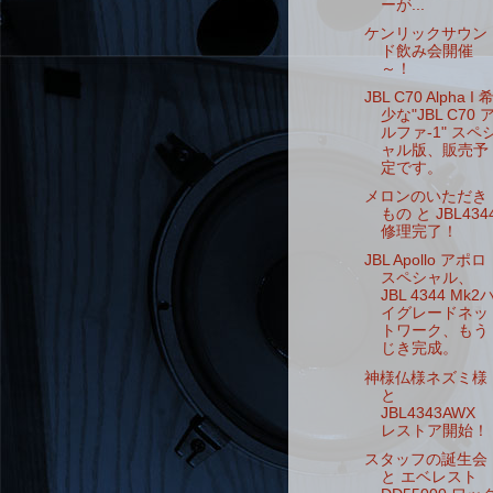
ーが...
ケンリックサウン
ド飲み会開催
～！
JBL C70 Alpha I 
少な"JBL C70 
ルファ-1" スペ
ャル版、販売予
定です。
メロンのいただき
もの と JBL434
修理完了！
JBL Apollo アポロ
スペシャル、
JBL 4344 Mk2
イグレードネッ
トワーク、もう
じき完成。
神様仏様ネズミ様
と
JBL4343AWX
レストア開始！
スタッフの誕生会
と エベレスト