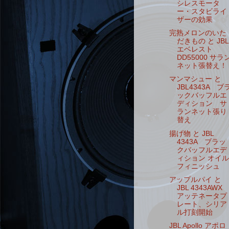
シレスモータ
ー・スタビライ
ザーの効果
完熟メロンのいた
だきもの と JBL
エベレスト
DD55000 サラ
ネット張替え！
マンマシュー と
JBL4343A ブ
ックバッフルエ
ディション サ
ランネット張り
替え
揚げ物 と JBL
4343A ブラッ
クバッフルエデ
ィション オイル
フィニッシュ
アップルパイ と
JBL 4343AWX
アッテネータプ
レート、シリア
ル打刻開始
JBL Apollo アポロ