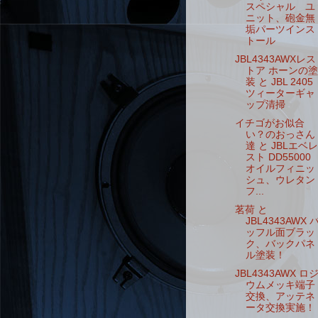
スペシャル ユ
ニット、砲金無
垢パーツインス
トール
JBL4343AWXレス
トア ホーンの塗
装 と JBL 2405
ツィーターギャ
ップ清掃
イチゴがお似合
い？のおっさん
達 と JBLエベレ
スト DD55000
オイルフィニッ
シュ、ウレタン
フ...
茗荷 と
JBL4343AWX 
ッフル面ブラッ
ク、バックパネ
ル塗装！
JBL4343AWX ロ
ウムメッキ端子
交換、アッテネ
ータ交換実施！