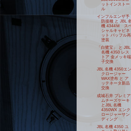
ットインストー
ル
インフルエンザ予
防接種 と JBL 
機 4344Ｍ ス
シャルキャビネ
ット バッフル再
塗装
「白鷺宝」 と JBL
名機 4350 レス
トア 金メッキ端
子交換
JBL 名機 4350エ
クロージャー
WAX塗布 と ア
ッテネータ新品
交換
成城石井 プレミア
ムチーズケーキ
とJBL 名機
4350WX エンク
ロージャーサン
ディング
JBL 名機 4350 ユ