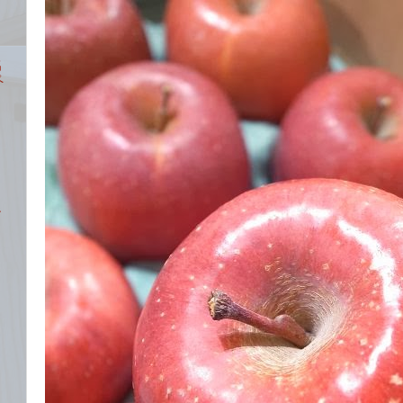
名
ペ
ン