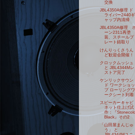
交換
JBL4350A修理 ド
ライバー2440ギ
ャップ内清掃
JBL4350A修理 
ーン2311再塗
装、スチールプ
レート錆取り
けんりっくさうん
ど歓迎会開催！
クロックムッシュ
と JBL4344Mレ
ストア完了
ケンリックサウン
ド ワークショッ
プ ローリングワ
ークシート到着
スピーカーキャビ
ネット仕上げ試
作：『Stonecol
Black』その2
「山田屋まんじゅ
う」 と
JBL4344Mユニ