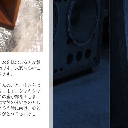
。お客様のご友人が懇
肉です。大変お心のこ
ります。
ろんのこと、中からは
りします。シャキシャ
ゴの蜜が顔を出しま
は食後の甘いものとし
あろう時に向け、心と
りがとうございまし