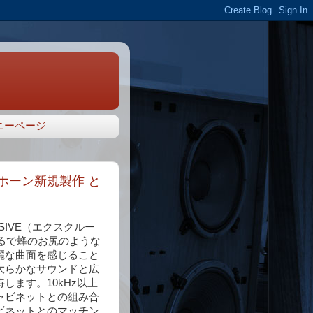
ニーページ
ドホーン新規製作 と
IVE（エクスクルー
まるで蜂のお尻のような
麗な曲面を感じること
大らかなサウンドと広
ます。10kHz以上
ャビネットとの組み合
ビネットとのマッチン