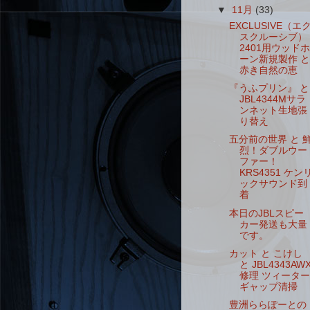
▼
11月
(33)
EXCLUSIVE（エ
スクルーシブ）
2401用ウッドホ
ーン新規製作 と
赤き自然の恵
『うふプリン』 と
JBL4344Mサラ
ンネット生地張
り替え
五分前の世界 と 
烈！ダブルウー
ファー！
KRS4351 ケン
ックサウンド到
着
本日のJBLスピー
カー発送も大量
です。
カット と こけし
と JBL4343AW
修理 ツィーター
ギャップ清掃
豊洲ららぽーとの