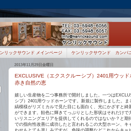
ンリックサウンド メインページ
ケンリックサウンド カンパ
2013年11月29日金曜日
EXCLUSIVE（エクスクルーシブ）2401用ウッ
赤き自然の恵
嬉しい生産物を二つ事務所で開封しました。一つはEXCLUS
シブ）2401用ウッドホーンです。新規に製作しました。
縞模様がリズミカルで見た目にも面白く、光にかざすと綺
ができます。飴色に輝きてっぷりとした形状はそれだけで
いリスニングエリアを提供してくれるのではないか？と期待し
での指向性改善に成功したと言われるこの大型ホーン、キ
わせもとても楽しみですが、色味の調整などこれからキャ