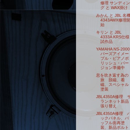
修理 サンディン
グ と WAX掛け
みかん と JBL 名
4343AWX修理
始
キリン と JBL
4333A KRS仕様
試作品
YAMAHA NS-2000
バーズアイメー
プル・ピアノポ
リッシュ・バー
ジョン準備中
息を吹き返す為の
旅 脱磁、着
磁、スペシャル
塗装
JBL4350A修理 
ランネット新品
張り替え
JBL4350A修理 
ックパネル、バ
ッフル面再塗
装、新品ボルト