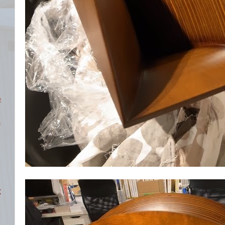
ク
鮮
リ
X