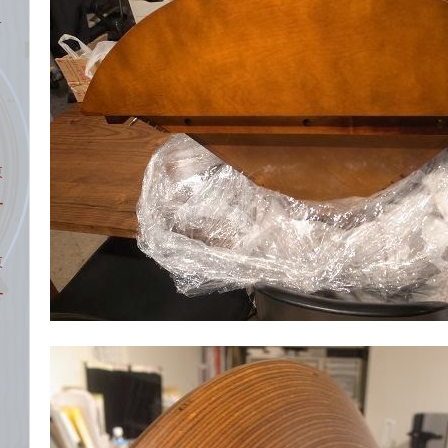
サ
東
ー
東
ー