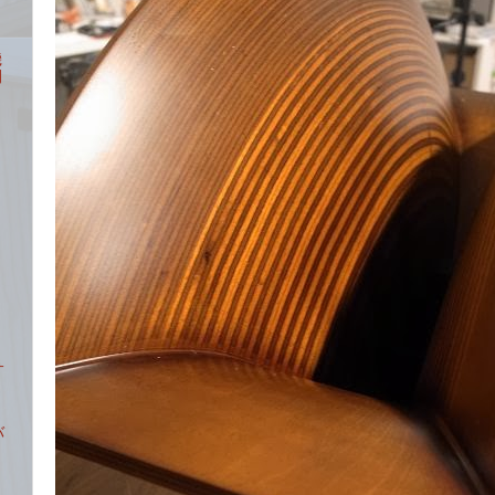
機
開
サ
バ