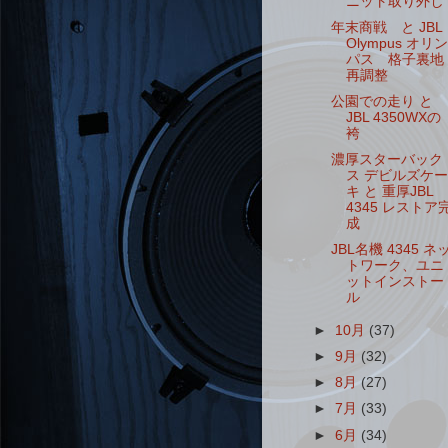
ニット取り外し
年末商戦 と JBL
Olympus オリン
パス 格子裏地
再調整
公園での走り と
JBL 4350WXの
袴
濃厚スターバック
ス デビルズケー
キ と 重厚JBL
4345 レストア
成
JBL名機 4345 ネ
トワーク、ユニ
ットインストー
ル
►
10月
(37)
►
9月
(32)
►
8月
(27)
►
7月
(33)
►
6月
(34)