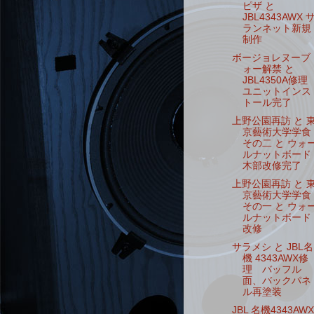
ピザ と
JBL4343AWX 
ランネット新規
制作
ボージョレヌーブ
ォー解禁 と
JBL4350A修理
ユニットインス
トール完了
上野公園再訪 と 
京藝術大学学食
その二 と ウォ
ルナットボード
木部改修完了
上野公園再訪 と 
京藝術大学学食
その一 と ウォ
ルナットボード
改修
サラメシ と JBL名
機 4343AWX修
理 バッフル
面、バックパネ
ル再塗装
JBL 名機4343AWX