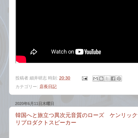
投稿者
細井研志
時刻:
20:30
カテゴリー:
店長日記
2020年6月11日木曜日
韓国へと旅立つ異次元音質のローズ ケンリック
リプロダクトスピーカー