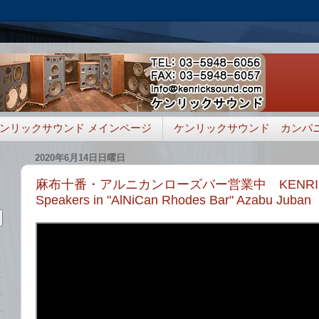
ンリックサウンド メインページ
ケンリックサウンド カンパ
2020年6月14日日曜日
麻布十番・アルニカンローズバー営業中 KENRICK'
Speakers in "AlNiCan Rhodes Bar" Azabu Juban