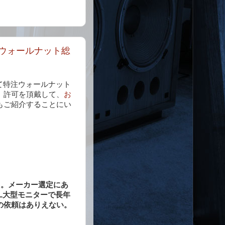
特注ウォールナット総
して特注ウォールナット
。許可を頂戴して、
お
もご紹介することにい
た。メーカー選定にあ
L大型モニターで長年
の依頼はありえない。