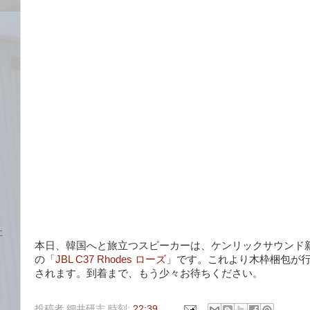
社
本日、韓国へと旅立つスピーカーは、ケンリックサウンド
の
「JBL C37 Rhodes ローズ」
です。これより木枠梱包が
されます。到着まで、もう少々お待ちください。
投稿者
細井研志
時刻:
22:39