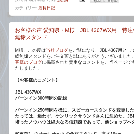
カテゴリー:
店長日記
お客様の声 愛知県・M様 JBL 4367WX用 
無垢スタンド
M様、この度は
当社ブログ
をご覧になり、JBL 4367用と
総無垢スタンドをご注文頂き誠にありがとうございました
客様のブログ
に掲載された貴重なコメントを、当ページで
たしました。
【お客様のコメント】
JBL 4367WX
バーンイン300時間の記録
バーンイン250時間を機に、スピーカースタンドを変更し
たっては、迷わず、ケンリックサウンドさんに決めた。JB
培ったノウハウは絶大なる信頼感であって、他ショップへ
変更前） ウオールナットの角材スタンド 高さ10cm