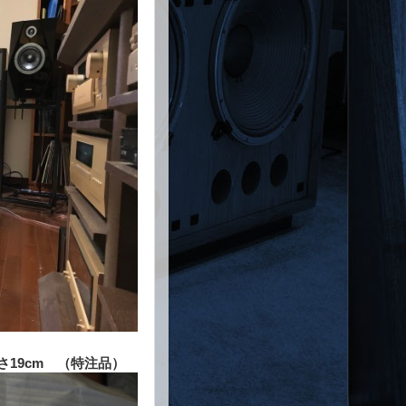
さ19cm （特注品）