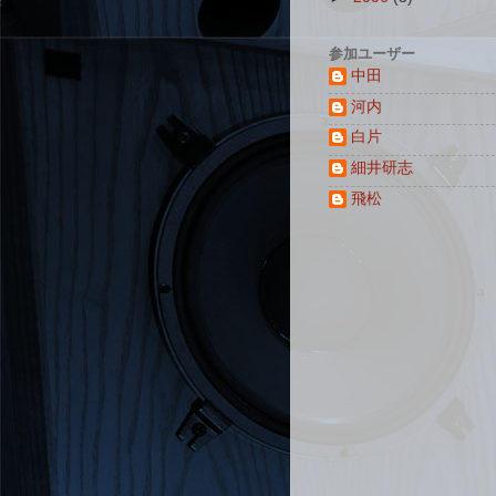
参加ユーザー
中田
河内
白片
細井研志
飛松