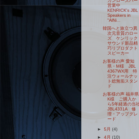
カンローズバー
営業中
KENRICK's JBL
Speakers in
"AlNi...
韓国へと旅立つ異
次元音質のロー
ズ ケンリック
サウンド新品精
巧リプロダクト
スピーカー
お客様の声 愛知
県・M様 JBL
4367WX用 特
注ウォールナッ
ト総無垢スタン
ド
お客様の声 福井県
K様 ご購入か
ら5年経過の当
JBL4331A 修
理・アップグレ
ード
►
5月
(4)
►
4月
(10)