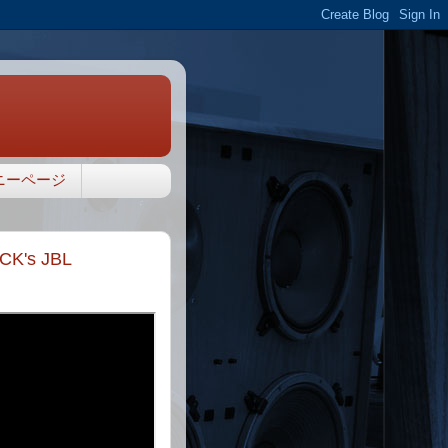
ニーページ
s JBL