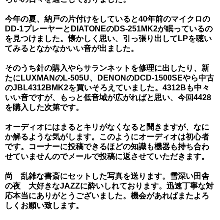
今年の夏、納戸の片付けをしていると40年前のマイクロの
DD-1プレーヤーとDIATONEのDS-251MK2が眠っているの
を見つけました。懐かしく思い、引っ張り出してLPを聴い
てみるとなかなかいい音が出ました。
そのうち針の購入やらサランネットを修理に出したり、新
たにLUXMANのL-505U、DENONのDCD-1500SEやら中古
のJBL4312BMK2を買いそろえていました。4312Bも中々
いい音ですが、もっと低音域が広がればと思い、今回4428
を購入した次第です。
オーディオにはまるとキリがなくなると聞きますが、なに
か解るような気がします。このようにオーディオは初心者
です。コーナーに投稿できるほどの知識も機器も持ち合わ
せていませんのでメールで投稿に返させていただきます。
尚 乱雑な書斎にセットした写真を送ります。雪深い田舎
の夜 大好きなJAZZに酔いしれております。迅速丁寧な対
応本当にありがとうございました。機会があればまたよろ
しくお願い致します。