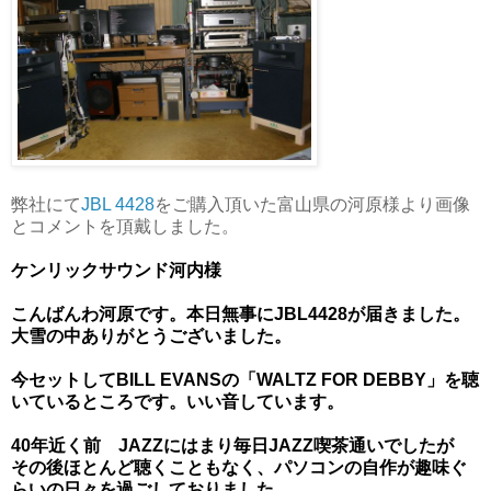
弊社にて
JBL 4428
をご購入頂いた富山県の河原様より画像
とコメントを頂戴しました。
ケンリックサウンド河内様
こんばんわ河原です。本日無事にJBL4428が届きました。
大雪の中ありがとうございました。
今セットしてBILL EVANSの「WALTZ FOR DEBBY」を聴
いているところです。いい音しています。
40年近く前 JAZZにはまり毎日JAZZ喫茶通いでしたが
その後ほとんど聴くこともなく、パソコンの自作が趣味ぐ
らいの日々を過ごしておりました。