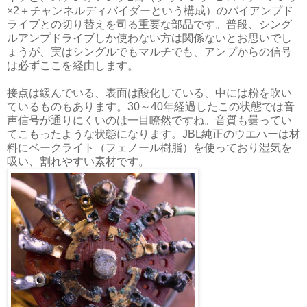
×2＋チャンネルディバイダーという構成）のバイアンプド
ライブとの切り替えを司る重要な部品です。普段、シング
ルアンプドライブしか使わない方は関係ないとお思いでし
ょうが、実はシングルでもマルチでも、アンプからの信号
は必ずここを経由します。
接点は緩んでいる、表面は酸化している、中には粉を吹い
ているものもあります。30～40年経過したこの状態では音
声信号が通りにくいのは一目瞭然ですね。音質も曇ってい
てこもったような状態になります。JBL純正のウエハーは材
料にベークライト（フェノール樹脂）を使っており湿気を
吸い、割れやすい素材です。