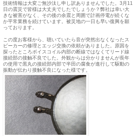
技術情報は大変ご無沙汰し申し訳ありませんでした。3月11
日の震災で皆様は大丈夫でしたでしょうか？弊社は幸い大
きな被害がなく、その後の余震と周囲で計画停電が続くな
か平常業務を続けています。被災地の一日も早い復興を願
っております。
この度お客様から、聴いていたら音が突然出なくなったス
ピーカーの修理とエッジ交換の依頼がありました。原因を
探ったところボイスコイル内部の断線ではなくてリード線
接続部の接触不良でした。外観からは分かりませんが長年
の使用で黒丸の接続部内部で半田の腐食が進行して駆動の
振動が伝わり接触不良になった様です。