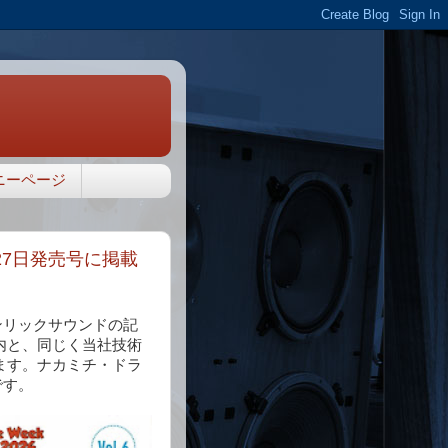
ニーページ
月27日発売号に掲載
ケンリックサウンドの記
内と、同じく当社技術
ます。ナカミチ・ドラ
です。