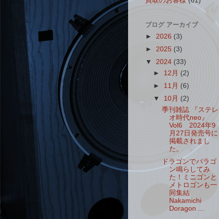
買取のお客様
(61)
ブログ アーカイブ
►
2026
(3)
►
2025
(3)
▼
2024
(33)
►
12月
(2)
►
11月
(6)
▼
10月
(2)
季刊雑誌 『ステレ
オ時代neo』
Vol6 2024年9
月27日発売号に
掲載されまし
た。
ドラゴンでパラゴ
ン鳴らしてみ
た！ミニゴンと
メトロゴンも一
同集結
Nakamichi
Doragon ...