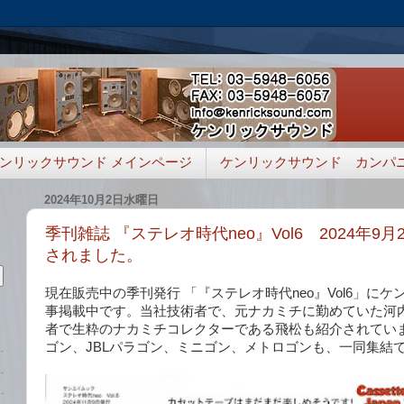
ンリックサウンド メインページ
ケンリックサウンド カンパ
2024年10月2日水曜日
季刊雑誌 『ステレオ時代neo』Vol6 2024年9
されました。
現在販売中の季刊発行 「『ステレオ時代neo』Vol6」に
事掲載中です。当社技術者で、元ナカミチに勤めていた河
者で生粋のナカミチコレクターである飛松も紹介されてい
ゴン、JBLパラゴン、ミニゴン、メトロゴンも、一同集結