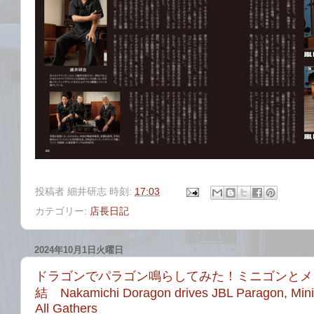
投稿者
細井研志
時刻:
17:03
カテゴリー:
店長日記
2024年10月1日火曜日
ドラゴンでパラゴン鳴らしてみた！ミニゴンとメ
結 Nakamichi Doragon drives JBL Paragon, Min
All Gathers