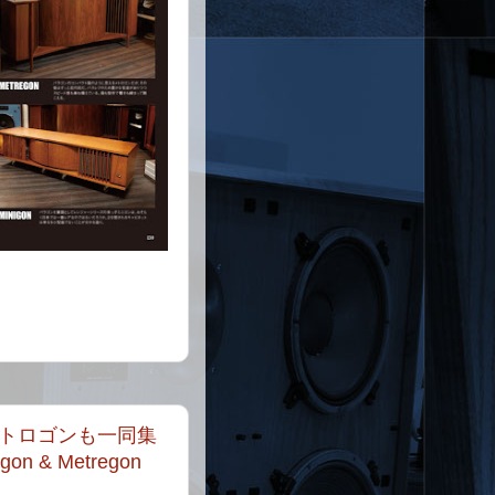
トロゴンも一同集
igon & Metregon