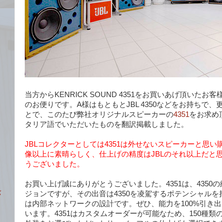
当方からKENRICK SOUND 4351をお買いあげ頂いたお
のお便りです。A様はもともとJBL 4350などをお持ちで
とで、このたび弊社オリジナルスピーカーの
4351
をお求め
タリア語でいただいたものを翻訳掲載しました。
JBLコレクターとしては4351は外せないスピーカーと思
像以上に素晴らしく、仕上げの精度はJBLのそれ以上だと
うございました。
お買い上げ誠にありがとうございました。4351は、4350
バ
ジョンですが、その出音は4350を凌駕するポテンシャル
は内部ネットワークの設計です。ぜひ、能力を100%引き
います。4351はカスタムオーダーが可能なため、150種