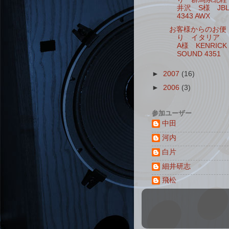
井沢 S様 JBL
4343 AWX
お客様からのお便
り イタリア
A様 KENRICK
SOUND 4351
►
2007
(16)
►
2006
(3)
参加ユーザー
中田
河内
白片
細井研志
飛松