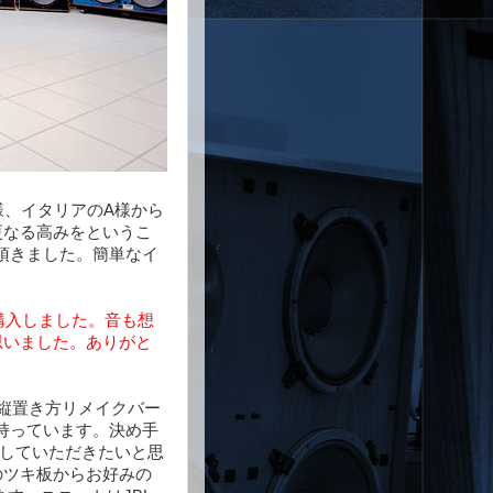
客様、イタリアのA様から
、更なる高みをというこ
頂きました。簡単なイ
い購入しました。音も想
思いました。ありがと
の縦置き方リメイクバー
を持っています。決め手
出していただきたいと思
類のツキ板からお好みの