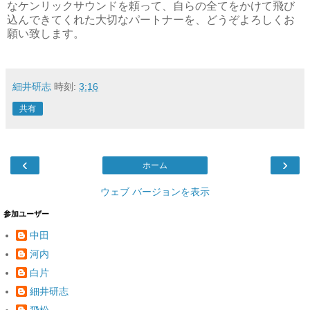
なケンリックサウンドを頼って、自らの全てをかけて飛び
込んできてくれた大切なパートナーを、どうぞよろしくお
願い致します。
細井研志
時刻:
3:16
共有
‹
›
ホーム
ウェブ バージョンを表示
参加ユーザー
中田
河内
白片
細井研志