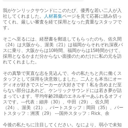
我がケンリックサウンドにこのたび、優秀な若い二人が入
社してくれました。
人材募集
ページを見て応募に踏み切っ
てくれ、厳しい審査を経て採用となった貴重なスタッフで
す。
そこへ至るには、経歴書を郵送してもらったのち、佐久間
（24）は大阪から、渥美（21）は福岡からそれぞれ深夜バ
スに乗り、大阪からは10時間、福岡からは15時間かけて、
採用となるかまだ分からない面接のためだけに私の元を訪
れてくれました。
その真摯で実直な志を見込んで、今の私たちと共に働くス
タッフとして採用を決意致しました。二人とも本当にオー
ディオが好きでスピーカーが大好きです！私を含めまだ至
らない部分はあれど、ケンリックサウンドには若き夢が詰
まっています。平均年齢28歳のエネルギーあふれるオフィ
スです。---代表：細井（30）、中田（29）、佐久間
（24）、渥美（21）、パートスタッフ：岡田（35）、パー
トスタッフ：洲濱（29） ---国外スタッフ：Rick、余
今後の私たちに注目してください。なにより、弱小で未知