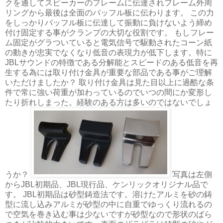
クを通してスピーカーのフレームに伝達されフレーム外周
リングから最後は全面のバッフル板に伝わります。 この力
をしっかりバッフル板に伝達して振動に負けないよう締め
付け固定する事がクランプの大切な役割です。 もしフレー
ム固定がグラついていると電気信号で駆動されたコーン紙
の動きが忠実でなくなり低音の表現力が低下します。特に
JBLサウンドの特徴である分解能とスピードのある低音を再
生する為には取り付け金具が重要な部品である事がご理解
いただけましたか？ 取り付け金具は見た目以上に過酷な条
件で常に強い荷重が加わっているのでいつの間にか変形し
たり折れしまった。経験のある方は多いのではないでしょ
うか？
写真は左側
からJBL初期品、JBL現行品、ケンリックオリジナル品で
す。 JBL初期品は砂型鋳造法です。溶けたアルミを砂の鋳
型に流し込みアルミが砂型の中に自重でゆっくり流れるの
で空気を巻き込む事は少ないですが砂型なので形状のばら