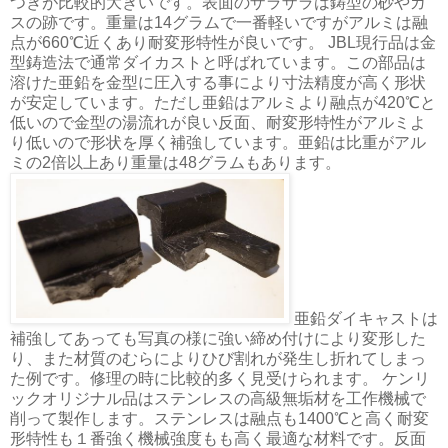
つきが比較的大きいです。表面のザラザラは鋳型の砂やガ
スの跡です。重量は14グラムで一番軽いですがアルミは融
点が660℃近くあり耐変形特性が良いです。 JBL現行品は金
型鋳造法で通常ダイカストと呼ばれています。この部品は
溶けた亜鉛を金型に圧入する事により寸法精度が高く形状
が安定しています。ただし亜鉛はアルミより融点が420℃と
低いので金型の湯流れが良い反面、耐変形特性がアルミよ
り低いので形状を厚く補強しています。亜鉛は比重がアル
ミの2倍以上あり重量は48グラムもあります。
亜鉛ダイキャストは
補強してあっても写真の様に強い締め付けにより変形した
り、また材質のむらによりひび割れが発生し折れてしまっ
た例です。修理の時に比較的多く見受けられます。 ケンリ
ックオリジナル品はステンレスの高級無垢材を工作機械で
削って製作します。ステンレスは融点も1400℃と高く耐変
形特性も１番強く機械強度もも高く最適な材料です。反面