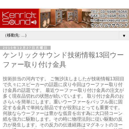
▼
2010年12月27日月曜日
ケンリックサウンド技術情報13回ウー
ファー取り付け金具
技術担当の河内です。 ご無沙汰しましたが技術情報13回目
で久々にスピーカーの話題に戻り今回はウーファー取り付
け金具の話題です。 最近ウーファー取り付け金具の注文が
多く現在品切れの状態が続いています。 取り付け金具のお
さらいを簡単にします。重いウーファーをバッフル面に固
定する金具で単純な部品ですが役割はとっても重要です。
何故ならウーファーは豊かな低音を出す為に大口径コーン
紙を強力に駆動します。その時に物理法則に従い駆動の反
力が発生します。その反力の伝達経路はマグネットのヨー